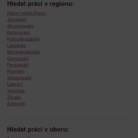
Hledat práci v regionu:
Hlavní město Praha
Jihočeský
Jihomoravský
Karlovarský
Královéhradecký
Liberecký
Moravskoslezský
Olomoucký
Pardubický
Plzeňský
Středočeský
Ústecký
Vysočina
Zlínský
Zahraničí
Hledat práci v oboru: