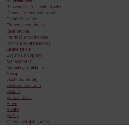
Administrativa
Bankovnictví a finanční služby
Cestovní ruch a hotelnictví
Dělnické profese
Ekonomie/ekonomika
Gastronomie
Informační technologie
Kvalita a kontrola jakosti
Lidské zdroje
Logistika a doprava
Management
Marketing a reklama
Nákup
Obchod a prodej
Ochrana a ostraha
Ostatní
Potravinářství
Právo
Reality
Služby
Státní a veřejná správa
Stavebnictví