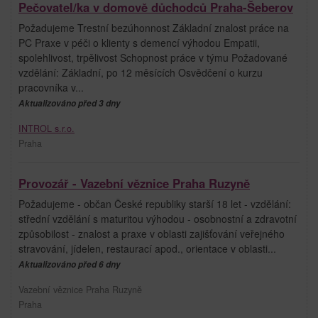
Pečovatel/ka v domově důchodců Praha-Šeberov
Požadujeme Trestní bezúhonnost Základní znalost práce na
PC Praxe v péči o klienty s demencí výhodou Empatii,
spolehlivost, trpělivost Schopnost práce v týmu Požadované
vzdělání: Základní, po 12 měsících Osvědčení o kurzu
pracovníka v...
Aktualizováno před 3 dny
INTROL s.r.o.
Praha
Provozář - Vazební věznice Praha Ruzyně
Požadujeme - občan České republiky starší 18 let - vzdělání:
střední vzdělání s maturitou výhodou - osobnostní a zdravotní
způsobilost - znalost a praxe v oblasti zajišťování veřejného
stravování, jídelen, restaurací apod., orientace v oblasti...
Aktualizováno před 6 dny
Vazební věznice Praha Ruzyně
Praha