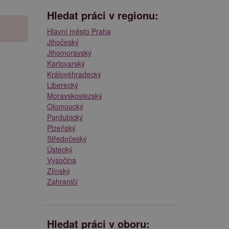
Hledat práci v regionu:
Hlavní město Praha
Jihočeský
Jihomoravský
Karlovarský
Královéhradecký
Liberecký
Moravskoslezský
Olomoucký
Pardubický
Plzeňský
Středočeský
Ústecký
Vysočina
Zlínský
Zahraničí
Hledat práci v oboru: