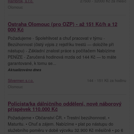
Rambrok, s.r.o.
27500 - 32000 Kč za měsíc
Olomouc
Ostraha Olomouc (pro OZP) - až 151 Kč/h a 12
000 Kč
Požadujeme - Spolehlivost a chuť pracovat v týmu -
Bezúhonnost (čistý výpis z rejstříku trestů — doložíte při
nástupu) - Základní znalost práce s počítačem Nabízíme
PENÍZE - Zaručená hodinová mzda od 144 Kč — to máte
garantované, k tomu se...
Aktualizováno dnes
Silvermen s.r.o.
144 - 151 Kč za hodinu
Olomouc
Policista/ka dálničního oddělení, nově náborový
příspěvek 110.000 Kč
Požadujeme • Občanství ČR. • Trestní bezúhonnost. •
Maturitu. • Chuť a zájem. Nabízíme • plat po nástupu do
služebního poměru v době výcviku 32.900 Kč měsíčně • po 6