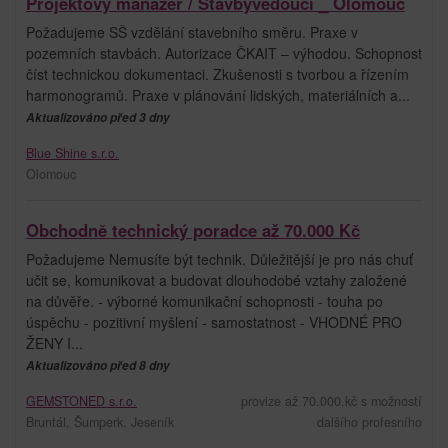
Projektový manažer / Stavbyvedoucí _ Olomouc
Požadujeme SŠ vzdělání stavebního směru. Praxe v
pozemních stavbách. Autorizace ČKAIT – výhodou. Schopnost
číst technickou dokumentaci. Zkušenosti s tvorbou a řízením
harmonogramů. Praxe v plánování lidských, materiálních a...
Aktualizováno před 3 dny
Blue Shine s.r.o.
Olomouc
Obchodně technický poradce až 70.000 Kč
Požadujeme Nemusíte být technik. Důležitější je pro nás chuť
učit se, komunikovat a budovat dlouhodobé vztahy založené
na důvěře. - výborné komunikační schopnosti - touha po
úspěchu - pozitivní myšlení - samostatnost - VHODNÉ PRO
ŽENY I...
Aktualizováno před 8 dny
GEMSTONED s.r.o.
provize až 70.000.kč s možností
Bruntál, Šumperk, Jeseník
dalšího profesního