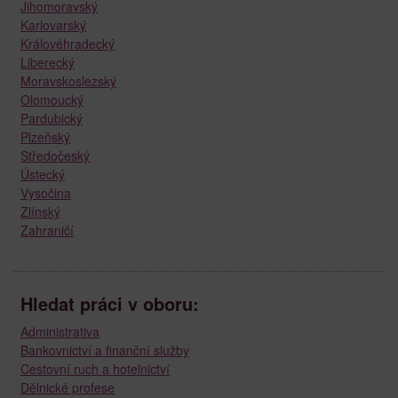
Jihomoravský
Karlovarský
Královéhradecký
Liberecký
Moravskoslezský
Olomoucký
Pardubický
Plzeňský
Středočeský
Ústecký
Vysočina
Zlínský
Zahraničí
Hledat práci v oboru:
Administrativa
Bankovnictví a finanční služby
Cestovní ruch a hotelnictví
Dělnické profese