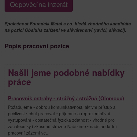
Odpověď na inzerát
Společnost Foundeik Metal s.r.o. hledá vhodného kandidáta
na pozici Obsluha zařízení ve slévárenství (taviči, slévači).
Popis pracovní pozice
Našli jsme podobné nabídky
práce
Pracovník ostrahy - strážný / strážná (Olomouc)
Požadujeme • dobrou komunikativnost, aktivní přístup a
pečlivost • chuť pracovat • příjemné a reprezentativní
vystupování • dostatečná fyzická zdatnost • vhodné pro
začátečníky i zkušené strážné Nabízíme • nadstandartní
pracovní zázemí ve...