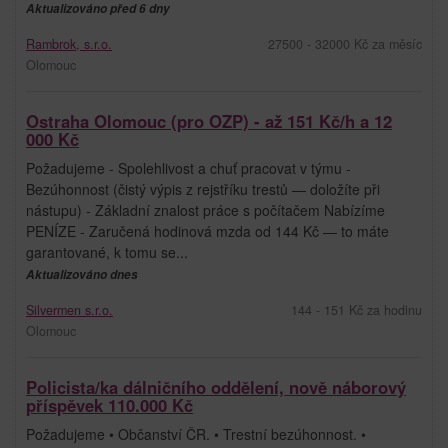
Aktualizováno před 6 dny
Rambrok, s.r.o.
27500 - 32000 Kč za měsíc
Olomouc
Ostraha Olomouc (pro OZP) - až 151 Kč/h a 12
000 Kč
Požadujeme - Spolehlivost a chuť pracovat v týmu -
Bezúhonnost (čistý výpis z rejstříku trestů — doložíte při
nástupu) - Základní znalost práce s počítačem Nabízíme
PENÍZE - Zaručená hodinová mzda od 144 Kč — to máte
garantované, k tomu se...
Aktualizováno dnes
Silvermen s.r.o.
144 - 151 Kč za hodinu
Olomouc
Policista/ka dálničního oddělení, nově náborový
příspěvek 110.000 Kč
Požadujeme • Občanství ČR. • Trestní bezúhonnost. •