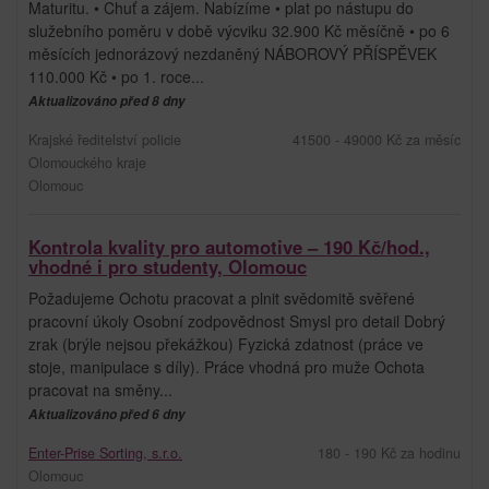
Maturitu. • Chuť a zájem. Nabízíme • plat po nástupu do
služebního poměru v době výcviku 32.900 Kč měsíčně • po 6
měsících jednorázový nezdaněný NÁBOROVÝ PŘÍSPĚVEK
110.000 Kč • po 1. roce...
Aktualizováno před 8 dny
Krajské ředitelství policie
41500 - 49000 Kč za měsíc
Olomouckého kraje
Olomouc
Kontrola kvality pro automotive – 190 Kč/hod.,
vhodné i pro studenty, Olomouc
Požadujeme Ochotu pracovat a plnit svědomitě svěřené
pracovní úkoly Osobní zodpovědnost Smysl pro detail Dobrý
zrak (brýle nejsou překážkou) Fyzická zdatnost (práce ve
stoje, manipulace s díly). Práce vhodná pro muže Ochota
pracovat na směny...
Aktualizováno před 6 dny
Enter-Prise Sorting, s.r.o.
180 - 190 Kč za hodinu
Olomouc