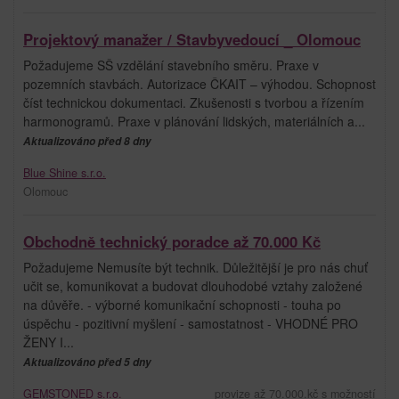
Projektový manažer / Stavbyvedoucí _ Olomouc
Požadujeme SŠ vzdělání stavebního směru. Praxe v
pozemních stavbách. Autorizace ČKAIT – výhodou. Schopnost
číst technickou dokumentaci. Zkušenosti s tvorbou a řízením
harmonogramů. Praxe v plánování lidských, materiálních a...
Aktualizováno před 8 dny
Blue Shine s.r.o.
Olomouc
Obchodně technický poradce až 70.000 Kč
Požadujeme Nemusíte být technik. Důležitější je pro nás chuť
učit se, komunikovat a budovat dlouhodobé vztahy založené
na důvěře. - výborné komunikační schopnosti - touha po
úspěchu - pozitivní myšlení - samostatnost - VHODNÉ PRO
ŽENY I...
Aktualizováno před 5 dny
GEMSTONED s.r.o.
provize až 70.000.kč s možností