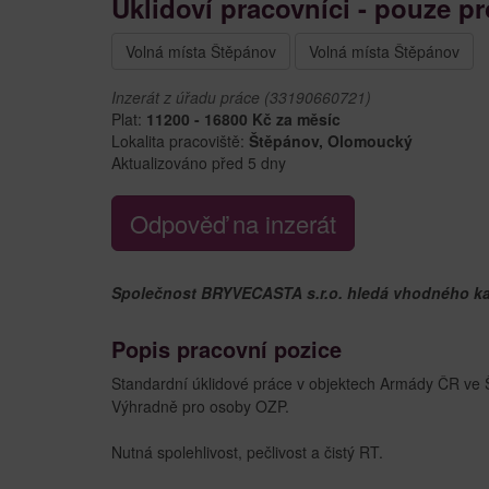
Úklidoví pracovníci - pouze p
Volná místa Štěpánov
Volná místa Štěpánov
Inzerát z úřadu práce (33190660721)
Plat:
11200 - 16800 Kč za měsíc
Lokalita pracoviště:
Štěpánov, Olomoucký
Aktualizováno před 5 dny
Odpověď na inzerát
Společnost BRYVECASTA s.r.o. hledá vhodného kand
Popis pracovní pozice
Standardní úklidové práce v objektech Armády ČR ve 
Výhradně pro osoby OZP.
Nutná spolehlivost, pečlivost a čistý RT.