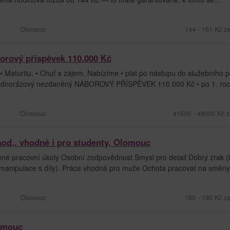
Olomouc
144 - 151 Kč z
borový příspěvek 110.000 Kč
• Maturitu. • Chuť a zájem. Nabízíme • plat po nástupu do služebního
 jednorázový nezdaněný NÁBOROVÝ PŘÍSPĚVEK 110.000 Kč • po 1. roce
Olomouc
41500 - 49000 Kč z
hod., vhodné i pro studenty, Olomouc
né pracovní úkoly Osobní zodpovědnost Smysl pro detail Dobrý zrak (
 manipulace s díly). Práce vhodná pro muže Ochota pracovat na směny.
Olomouc
180 - 190 Kč z
lomouc