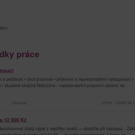
ilem.
dky práce
omouc)
 a pečlivost • chuť pracovat • příjemné a reprezentativní vystupování •
y i zkušené strážné Nabízíme • nadstandartní pracovní zázemí ve...
Olomouc
27500 - 32000 Kč z
a 12 000 Kč
zúhonnost (čistý výpis z rejstříku trestů — doložíte při nástupu) - Zák
ená hodinová mzda od 144 Kč — to máte garantované, k tomu se...