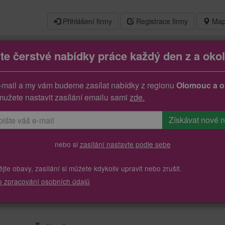
Přihlášení firmy
Registrace firmy
Map
jte čerstvé nabídky práce každý den z a okol
ouze pro ozp
-mail a my vám budeme zasílat nabídky z regionu
Olomouc a o
mužete nastavit zasílání emailu sami
zde.
nebo si
zasílání nastavte podle sebe
te obavy, zasílání si můžete kdykoliv upravit nebo zrušit.
o zpracování osobních údajů