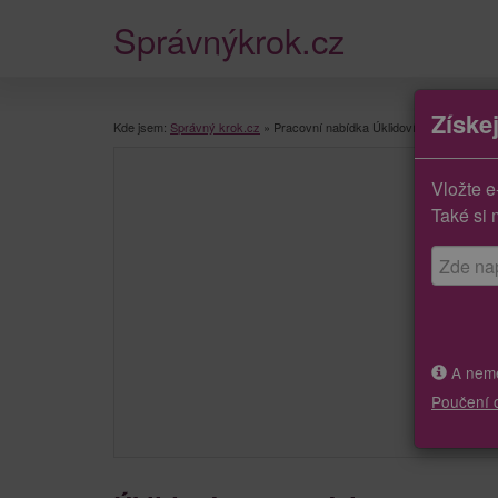
Správnýkrok.cz
Získe
Kde jsem:
Správný krok.cz
»
Pracovní nabídka Úklidoví pracovníci - p
Vložte e
Také si 
A neměj
Poučení 