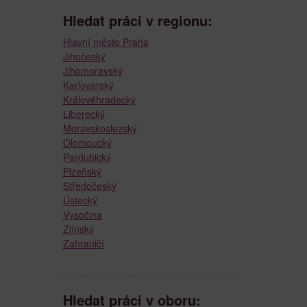
Hledat práci v regionu:
Hlavní město Praha
Jihočeský
Jihomoravský
Karlovarský
Královéhradecký
Liberecký
Moravskoslezský
Olomoucký
Pardubický
Plzeňský
Středočeský
Ústecký
Vysočina
Zlínský
Zahraničí
Hledat práci v oboru: