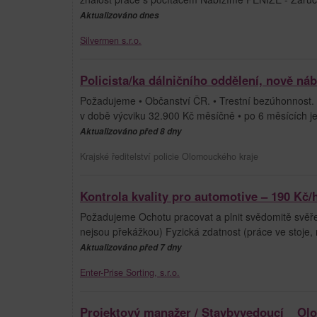
Aktualizováno dnes
Silvermen s.r.o.
Policista/ka dálničního oddělení, nově ná
Požadujeme • Občanství ČR. • Trestní bezúhonnost. 
v době výcviku 32.900 Kč měsíčně • po 6 měsících
Aktualizováno před 8 dny
Krajské ředitelství policie Olomouckého kraje
Kontrola kvality pro automotive – 190 Kč/
Požadujeme Ochotu pracovat a plnit svědomitě svěře
nejsou překážkou) Fyzická zdatnost (práce ve stoje,
Aktualizováno před 7 dny
Enter-Prise Sorting, s.r.o.
Projektový manažer / Stavbyvedoucí _ O