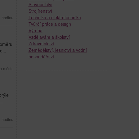
Stavebnictví
Strojírenství
Technika a elektrotechnika
a hodinu
Tvůrčí práce a design
Výroba
Vzdělávání a školství
Zdravotnictví
 poměru
Zemědělství, lesnictví a vodní
...
hospodářství
a měsíc
brýle
..
a hodinu