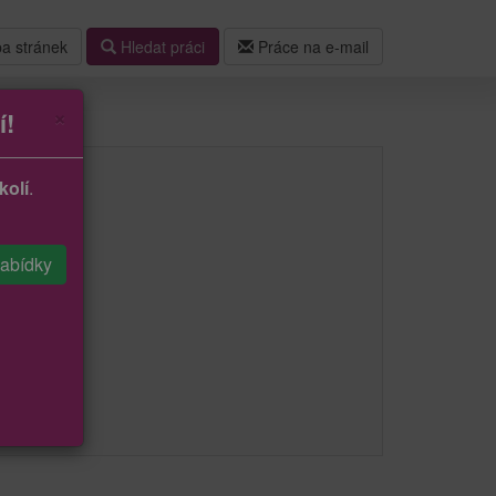
a stránek
Hledat práci
Práce na e-mail
×
í!
kolí
.