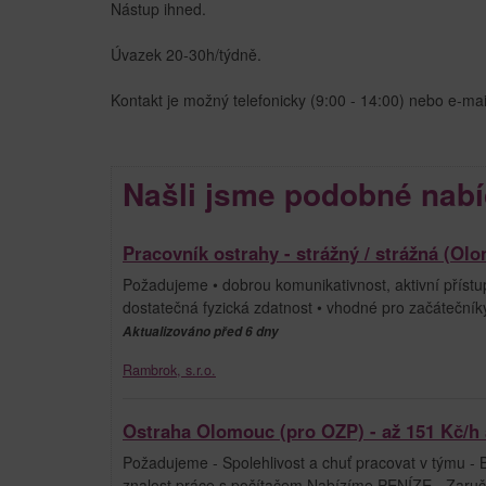
Nástup ihned.
Úvazek 20-30h/týdně.
Kontakt je možný telefonicky (9:00 - 14:00) nebo e-ma
Našli jsme podobné nabí
Pracovník ostrahy - strážný / strážná (Ol
Požadujeme • dobrou komunikativnost, aktivní přístup
dostatečná fyzická zdatnost • vhodné pro začátečník
Aktualizováno před 6 dny
Rambrok, s.r.o.
Ostraha Olomouc (pro OZP) - až 151 Kč/h 
Požadujeme - Spolehlivost a chuť pracovat v týmu - Be
znalost práce s počítačem Nabízíme PENÍZE - Zaruč