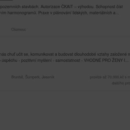
pozemních stavbách. Autorizace ČKAIT – výhodou. Schopnost číst
ním harmonogramů. Praxe v plánování lidských, materiálních a...
Olomouc
 nás chuť učit se, komunikovat a budovat dlouhodobé vztahy založené 
o úspěchu - pozitivní myšlení - samostatnost - VHODNÉ PRO ŽENY I...
Bruntál, Šumperk, Jeseník
provize až 70.000.kč s 
dalšího pr