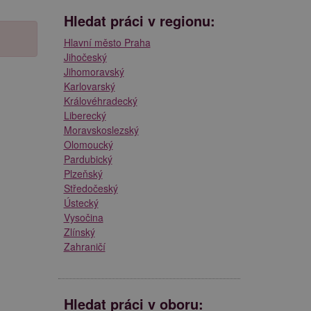
Hledat práci v regionu:
Hlavní město Praha
Jihočeský
Jihomoravský
Karlovarský
Královéhradecký
Liberecký
Moravskoslezský
Olomoucký
Pardubický
Plzeňský
Středočeský
Ústecký
Vysočina
Zlínský
Zahraničí
Hledat práci v oboru: