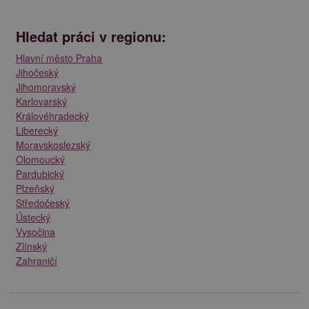
Hledat práci v regionu:
Hlavní město Praha
Jihočeský
Jihomoravský
Karlovarský
Královéhradecký
Liberecký
Moravskoslezský
Olomoucký
Pardubický
Plzeňský
Středočeský
Ústecký
Vysočina
Zlínský
Zahraničí