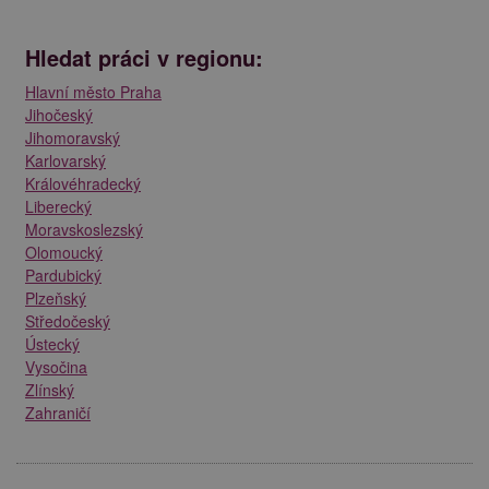
Hledat práci v regionu:
Hlavní město Praha
Jihočeský
Jihomoravský
Karlovarský
Královéhradecký
Liberecký
Moravskoslezský
Olomoucký
Pardubický
Plzeňský
Středočeský
Ústecký
Vysočina
Zlínský
Zahraničí