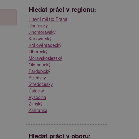
Hledat práci v regionu:
Hlavní město Praha
Jihočeský
Jihomoravský
Karlovarský
Královéhradecký
Liberecký
Moravskoslezský
Olomoucký
Pardubický
Plzeňský
Středočeský
Ústecký
Vysočina
Zlínský
Zahraničí
Hledat práci v oboru: