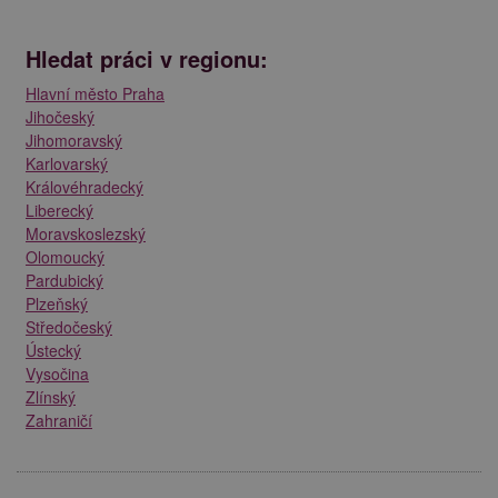
Hledat práci v regionu:
Hlavní město Praha
Jihočeský
Jihomoravský
Karlovarský
Královéhradecký
Liberecký
Moravskoslezský
Olomoucký
Pardubický
Plzeňský
Středočeský
Ústecký
Vysočina
Zlínský
Zahraničí