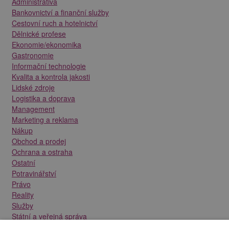
Administrativa
Bankovnictví a finanční služby
Cestovní ruch a hotelnictví
Dělnické profese
Ekonomie/ekonomika
Gastronomie
Informační technologie
Kvalita a kontrola jakosti
Lidské zdroje
Logistika a doprava
Management
Marketing a reklama
Nákup
Obchod a prodej
Ochrana a ostraha
Ostatní
Potravinářství
Právo
Reality
Služby
Státní a veřejná správa
Stavebnictví