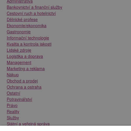
Administrativa
Bankovnictví a finanční služby
Cestovní ruch a hotelnictví
Dělnické profese
Ekonomie/ekonomika
Gastronomie
Informační technologie
Kvalita a kontrola jakosti
Lidské zdroje
Logistika a doprava
Management
Marketing a reklama
Nákup
Obchod a prodej
Ochrana a ostraha
Ostatní
Potravinářství
Právo
Reality
Služby
Státní a veřejná správa
Stavebnictví