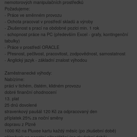
nemotorových manipulačních prostředků
Požadujeme:
- Práce ve směnném provozu
- Ochota pracovat v prostředí skladů a výroby
- Zkušenost s prací na obdobné pozici min. 1 rok
- schopnost práce na PC (především Excel - grafy, kontingenční
tabulky)
- Práce v prostředí ORACLE
- Přesnost, pečlivost, pracovitost, zodpovědnost, samostatnost
- Anglický jazyk - základní znalost výhodou
Zaměstnanecké výhody:
Nabízíme:
práci v tichém, čistém, klidném provozu
dobré finanční ohodnocení
13. plat
25 dnů dovolené
stravenkový paušál 120 Kč za odpracovaný den
příplatek 25% za noční směny
dopravu z Plzně
1000 Kč na Pluxee kartu každý měsíc (po zkušební době)
příspěvek na penzijní připojištění (po zkušební době)