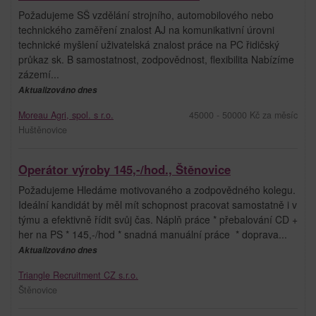
Požadujeme SŠ vzdělání strojního, automobilového nebo
technického zaměření znalost AJ na komunikativní úrovni
technické myšlení uživatelská znalost práce na PC řidičský
průkaz sk. B samostatnost, zodpovědnost, flexibilita Nabízíme
zázemí...
Aktualizováno dnes
Moreau Agri, spol. s r.o.
45000 - 50000 Kč za měsíc
Huštěnovice
Operátor výroby 145,-/hod., Štěnovice
Požadujeme Hledáme motivovaného a zodpovědného kolegu.
Ideální kandidát by měl mít schopnost pracovat samostatně i v
týmu a efektivně řídit svůj čas. Náplň práce * přebalování CD +
her na PS * 145,-/hod * snadná manuální práce * doprava...
Aktualizováno dnes
Triangle Recruitment CZ s.r.o.
Štěnovice