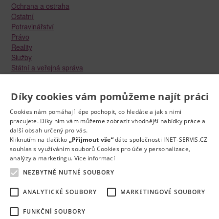
Ochrana a ostraha
Ostatní
Potravinářství
Právo
Reality
Služby
Státní a veřejná správa
Stavebnictví
Strojírenství
Díky cookies vám pomůžeme najít práci
Technika a elektrotechnika
Tvůrčí práce a design
Cookies nám pomáhají lépe pochopit, co hledáte a jak s nimi
Výroba
pracujete. Díky nim vám můžeme zobrazit vhodnější nabídky práce a
Vzdělávání a školství
další obsah určený pro vás.
Zdravotnictví
Kliknutím na tlačítko
„Přijmout vše“
dáte společnosti INET-SERVIS.CZ
Zemědělství, lesnictví a vodní hospodářství
souhlas s využíváním souborů Cookies pro účely personalizace,
analýzy a marketingu.
Více informací
NEZBYTNĚ NUTNÉ SOUBORY
ANALYTICKÉ SOUBORY
MARKETINGOVÉ SOUBORY
FUNKČNÍ SOUBORY
Kontakt
Práce na e-mail
RSS
Odstranění inzerátu