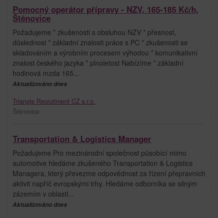
Pomocný operátor přípravy - NZV, 165-185 Kč/h,
Štěnovice
Požadujeme * zkušenosti s obsluhou NZV * přesnost,
důslednost * základní znalosti práce s PC * zkušenosti se
skladováním a výrobním procesem výhodou * komunikativní
znalost českého jazyka * plnoletost Nabízíme * základní
hodinová mzda 165...
Aktualizováno dnes
Triangle Recruitment CZ s.r.o.
Štěnovice
Transportation & Logistics Manager
Požadujeme Pro mezinárodní společnost působící mimo
automotive hledáme zkušeného Transportation & Logistics
Managera, který převezme odpovědnost za řízení přepravních
aktivit napříč evropskými trhy. Hledáme odborníka se silným
zázemím v oblasti...
Aktualizováno dnes