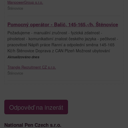
ManpowerGroup s.r.o.
Štěnovice
Pomocný operátor - Balič, 145-165,-/h, Štěnovice
Požadujeme - manuální zručnost - fyzická zdatnost -
plnoletost - komunikativní znalost českého jazyka - pečlivost -
pracovitost Náplň práce Ranní a odpolední směna 145-165
Kč/h Štěnovice Doprava z CAN Plzeň Možnost ubytování
Aktualizováno dnes
Triangle Recruitment CZ s.r.o.
Štěnovice
Odpověď na inzerát
National Pen Czech s.r.o.