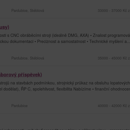
Pardubice, Stéblová
33000 - 37000 Kč z
usy)
sti s CNC obráběcími stroji (ideálně DMG, AXA) • Znalost programová
ckou dokumentaci • Preciznost a samostatnost • Technické myšlení a..
Pardubice, Stéblová
35000 - 45000 Kč z
áborový příspěvek)
rojů na stavbách podmínkou, strojnický průkaz na obsluhu lopatových
dodělat), ŘP C, spolehlivost, flexibilita Nabízíme • finanční ohodnocen
Pardubice
40000 - 42000 Kč z