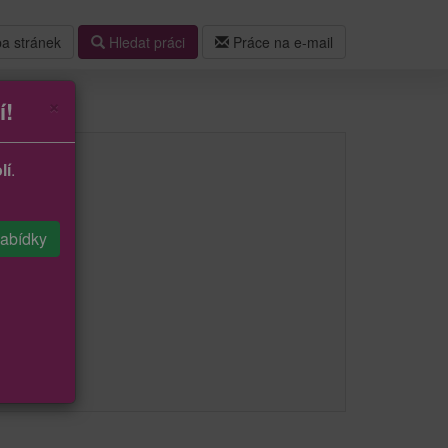
a stránek
Hledat práci
Práce na e-mail
×
í!
lí
.