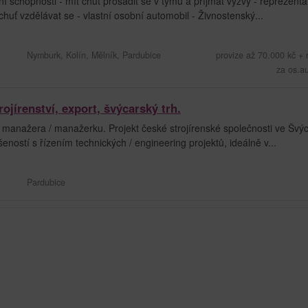
 schopnosti - mít chuť prosadit se v týmu a příjmat výzvy - reprezentat
huť vzdělávat se - vlastní osobní automobil - Živnostenský...
Nymburk, Kolín, Mělník, Pardubice
provize až 70.000 kč +
za os.a
jírenství, export, švýcarský trh.
anažera / manažerku. Projekt české strojírenské společnosti ve Švýc
eností s řízením technických / engineering projektů, ideálně v...
Pardubice