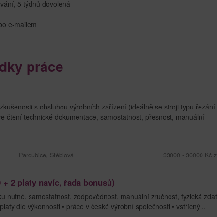
ování, 5 týdnů dovolená
ebo e-mailem
dky práce
šenosti s obsluhou výrobních zařízení (ideálně se stroji typu řezání
 ve čtení technické dokumentace, samostatnost, přesnost, manuální
Pardubice, Stéblová
33000 - 36000 Kč z
 + 2 platy navíc, řada bonusů)
 nutné, samostatnost, zodpovědnost, manuální zručnost, fyzická zdat
aty dle výkonnosti • práce v české výrobní společnosti • vstřícný...