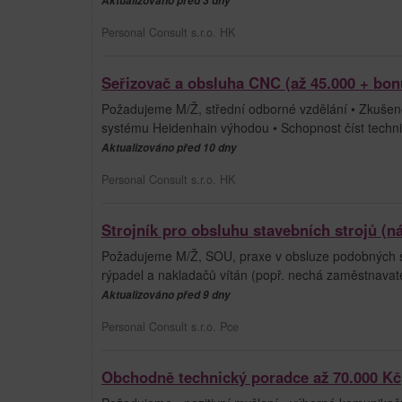
Aktualizováno před 3 dny
Personal Consult s.r.o. HK
Seřizovač a obsluha CNC (až 45.000 + bon
Požadujeme M/Ž, střední odborné vzdělání • Zkušeno
systému Heidenhain výhodou • Schopnost číst techni
Aktualizováno před 10 dny
Personal Consult s.r.o. HK
Strojník pro obsluhu stavebních strojů (n
Požadujeme M/Ž, SOU, praxe v obsluze podobných st
rýpadel a nakladačů vítán (popř. nechá zaměstnavatel 
Aktualizováno před 9 dny
Personal Consult s.r.o. Pce
Obchodně technický poradce až 70.000 Kč