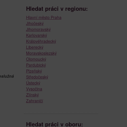
Hledat práci v regionu:
Hlavní město Praha
Jihočeský
Jihomoravský
Karlovarský
Královéhradecký
Liberecký
Moravskoslezský
Olomoucký
Pardubický
Plzeňský
bslužná
Středočeský
Ústecký
Vysočina
Zlínský
Zahraničí
Hledat práci v oboru: