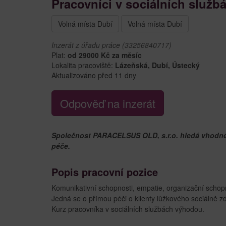
Pracovníci v sociálních služ
Volná místa Dubí
Volná místa Dubí
Inzerát z úřadu práce (33256840717)
Plat:
od 29000 Kč za měsíc
Lokalita pracoviště:
Lázeňská, Dubí, Ústecký
Aktualizováno před 11 dny
Odpověď na inzerát
Společnost PARACELSUS OLD, s.r.o. hledá vhodnéh
péče.
Popis pracovní pozice
Komunikativní schopnosti, empatie, organizační schop
Jedná se o přímou péči o klienty lůžkového sociálně zd
Kurz pracovníka v sociálních službách výhodou.