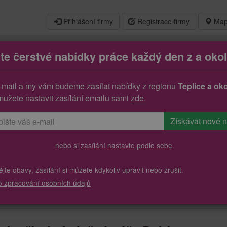
Přihlášení firmy
Registrace firmy
Map
jte čerstvé nabídky práce každý den z a okol
h službách přímá obslužná péče
-mail a my vám budeme zasílat nabídky z regionu
Teplice a oko
mužete nastavit zasílání emailu sami
zde.
nebo si
zasílání nastavte podle sebe
te obavy, zasílání si můžete kdykoliv upravit nebo zrušit.
o zpracování osobních údajů