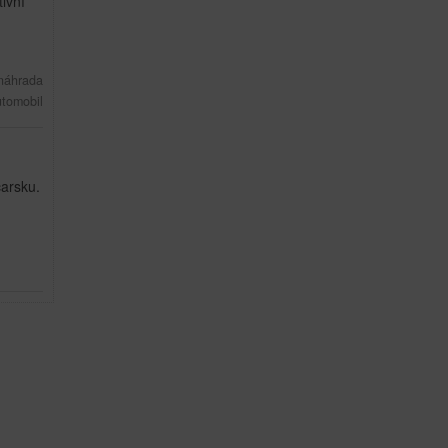
ivní
 náhrada
utomobil
arsku.