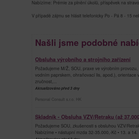
Nabízíme: Prémie za plnění úkolů, příspěvek na strav
V případě zájmu se hlásit telefonicky Po - Pá 8 - 15 n
Našli jsme podobné nabí
Obsluha výrobního a strojního zařízení
Požadujeme M/Ž, SOU, praxe ve výrobním provozu, zku
vodním paprskem, ohraňovací lis, apod.), orientace
zručnost,...
Aktualizováno před 3 dny
Personal Consult s.r.o. HK
Skladník - Obsluha VZV/Retraku (až 37.000
Požadujeme SOU, zkušenosti s obsluhou VZV/Retraku
Nabízíme • nástupní mzda 32-35.000,-Kč • 13. a 14. pl