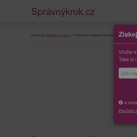
Správnýkrok.cz
Získe
Kde jsem:
Správný krok.cz
»
Pracovní nabídka Pracovníci v sociálníc
Vložte e
Také si 
A neměj
Poučení 