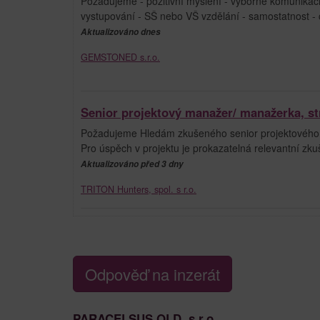
Požadujeme - pozitivní myšlení - výborné komunikační
vystupování - SŠ nebo VŠ vzdělání - samostatnost - c
Aktualizováno dnes
GEMSTONED s.r.o.
Senior projektový manažer/ manažerka, stro
Požadujeme Hledám zkušeného senior projektového m
Pro úspěch v projektu je prokazatelná relevantní zkuš
Aktualizováno před 3 dny
TRITON Hunters, spol. s r.o.
Odpověď na inzerát
PARACELSUS OLD, s.r.o.