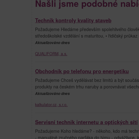
Našli jsme podobné nabí
Technik kontroly kvality staveb
Požadujeme Hledáme především spolehlivého člověka 
středoškolské vzdělání s maturitou, • řidičský průkaz 
Aktualizováno dnes
QUALIFORM, a.s.
Obchodník po telefonu pro energetiku
Požadujeme Chceš vydělávat bez limitů a být součást
produkty na českém trhu naruby a porovnávat všechny 
Aktualizováno dnes
kalkulator.cz, s.r.o.
Servisní technik internetu a optických sítí
Požadujeme Koho hledáme? - někoho, kdo má technické
- manuálně zručného parťáka do týmu - odvážlivce, kte