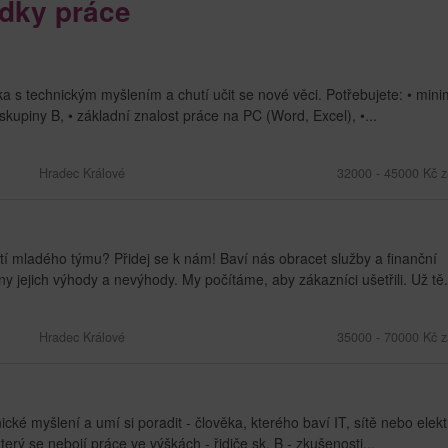
dky práce
s technickým myšlením a chutí učit se nové věci. Potřebujete: • mini
skupiny B, • základní znalost práce na PC (Word, Excel), •...
Hradec Králové
32000 - 45000 Kč z
í mladého týmu? Přidej se k nám! Baví nás obracet služby a finanční
jejich výhody a nevýhody. My počítáme, aby zákazníci ušetřili. Už tě.
Hradec Králové
35000 - 70000 Kč z
 myšlení a umí si poradit - člověka, kterého baví IT, sítě nebo elekt
rý se nebojí práce ve výškách - řidiče sk. B - zkušenosti...