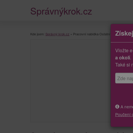
Správnýkrok.cz
Získe
Kde jsem:
Správný krok.cz
»
Pracovní nabídka Ostatní pomocní pracov
Vložte e
a okolí
.
Také si 
A neměj
Poučení 