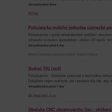
Aktualizováno dnes
PH Net
Policista/ka mobilní jednotka cizinecké pol
Požadujeme • úplné středoškolské vzdělání ukončené mat
zdravotní a osobní způsobilost • občan ČR starší 1
Aktualizováno před 8 dny
Mobilní jednotka cizinecké policie Hradec Králové
Svářeč TIG (m/ž)
Požadujeme - Dokážete pracovat s technickou dokumen
Dokážete nejen svařovat, ale i sestavit díly tak, aby
Aktualizováno před 7 dny
SV metal spol. s r.o.
Obsluha CNC ohraňovacího lisu - ohýbání