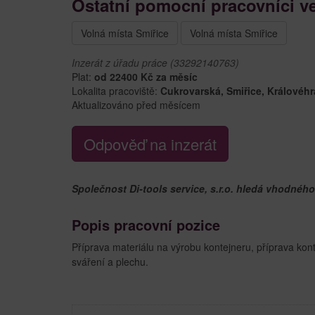
Ostatní pomocní pracovníci ve
Volná místa Smiřice
Volná místa Smiřice
Inzerát z úřadu práce (33292140763)
Plat:
od 22400 Kč za měsíc
Lokalita pracoviště:
Cukrovarská, Smiřice, Královéh
Aktualizováno před měsícem
Odpověď na inzerát
Společnost Di-tools service, s.r.o. hledá vhodnéh
Popis pracovní pozice
Příprava materiálu na výrobu kontejneru, příprava kon
sváření a plechu.