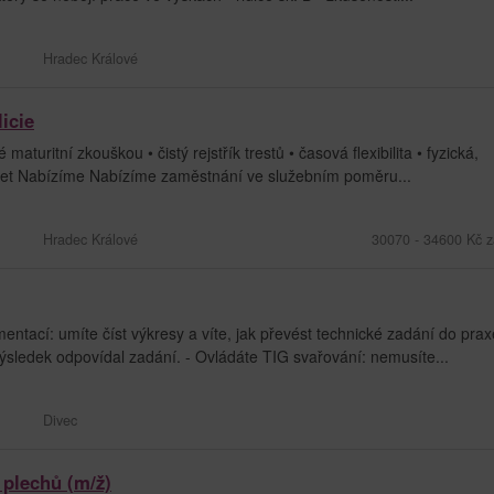
Hradec Králové
icie
uritní zkouškou • čistý rejstřík trestů • časová flexibilita • fyzická,
8 let Nabízíme Nabízíme zaměstnání ve služebním poměru...
Hradec Králové
30070 - 34600 Kč z
tací: umíte číst výkresy a víte, jak převést technické zadání do prax
 výsledek odpovídal zadání. - Ovládáte TIG svařování: nemusíte...
Divec
 plechů (m/ž)