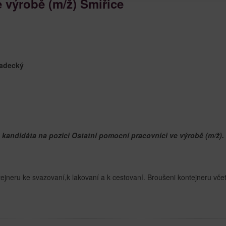
 výrobě (m/ž) Smiřice
radecký
o kandidáta na pozici Ostatní pomocní pracovníci ve výrobě (m/ž).
tejneru ke svazovaní,k lakovaní a k cestovaní. Broušeni kontejneru vče