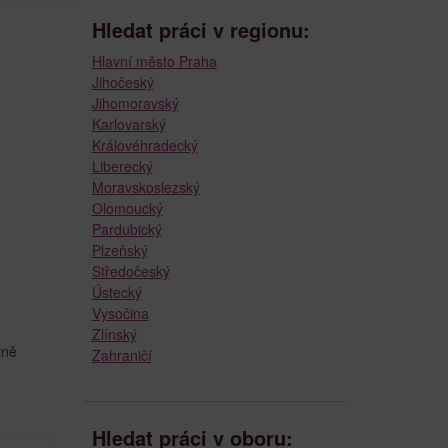
Hledat práci v regionu:
Hlavní město Praha
Jihočeský
Jihomoravský
Karlovarský
Královéhradecký
Liberecký
Moravskoslezský
Olomoucký
Pardubický
Plzeňský
Středočeský
Ústecký
Vysočina
Zlínský
tně
Zahraničí
Hledat práci v oboru: