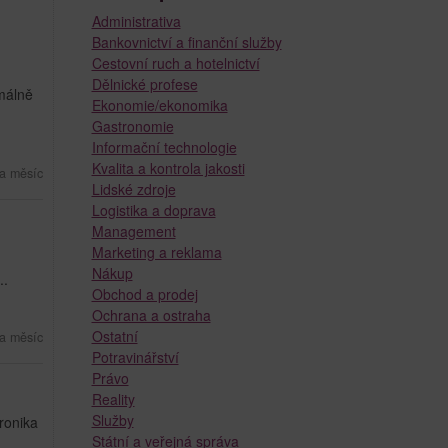
Administrativa
Bankovnictví a finanční služby
Cestovní ruch a hotelnictví
Dělnické profese
málně
Ekonomie/ekonomika
Gastronomie
Informační technologie
Kvalita a kontrola jakosti
a měsíc
Lidské zdroje
Logistika a doprava
Management
Marketing a reklama
Nákup
..
Obchod a prodej
Ochrana a ostraha
Ostatní
a měsíc
Potravinářství
Právo
Reality
Služby
ronika
Státní a veřejná správa