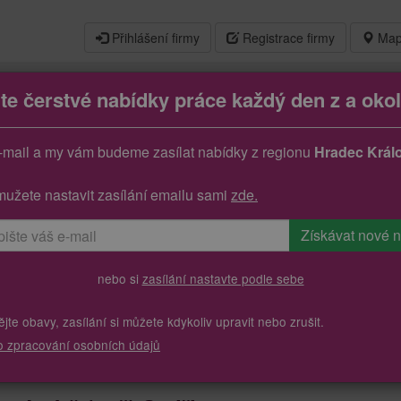
Přihlášení firmy
Registrace firmy
Map
jte čerstvé nabídky práce každý den z a okol
níci ve výrobě (m/ž)
-mail a my vám budeme zasílat nabídky z regionu
Hradec Král
mužete nastavit zasílání emailu sami
zde.
nebo si
zasílání nastavte podle sebe
te obavy, zasílání si můžete kdykoliv upravit nebo zrušit.
o zpracování osobních údajů