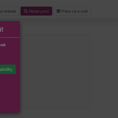
a stránek
Hledat práci
Práce na e-mail
×
í!
ové