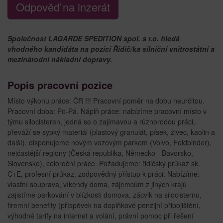
Odpověď na inzerát
Společnost LAGARDE SPEDITION spol. s r.o. hledá
vhodného kandidáta na pozici Řidič/ka silniční vnitrostátní a
mezinárodní nákladní dopravy.
Popis pracovní pozice
Místo výkonu práce: ČR !!! Pracovní poměr na dobu neurčitou.
Pracovní doba: Po-Pá. Náplň práce: nabízíme pracovní místo v
týmu silocisteren, jedná se o zajímavou a různorodou práci,
převáží se sypký materiál (plastový granulát, písek, živec, kaolin a
další), disponujeme novým vozovým parkem (Volvo, Feldbinder),
nejčastější regiony (Česká republika, Německo - Bavorsko,
Slovensko), celoroční práce. Požadujeme: řidičský průkaz sk.
C+E, profesní průkaz, zodpovědný přístup k práci. Nabízíme:
vlastní souprava, víkendy doma, zájemcům z jiných krajů
zajistíme parkování v blízkosti domova, zácvik na silocisternu,
firemní benefity (příspěvek na doplňkové penzijní připojištění,
výhodné tarify na internet a volání, právní pomoc při řešení