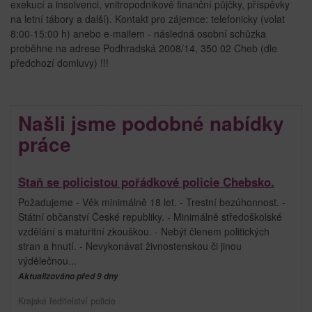
exekucí a insolvenci, vnitropodnikové finanční půjčky, příspěvky
na letní tábory a další). Kontakt pro zájemce: telefonicky (volat
8:00-15:00 h) anebo e-mailem - následná osobní schůzka
proběhne na adrese Podhradská 2008/14, 350 02 Cheb (dle
předchozí domluvy) !!!
Našli jsme podobné nabídky
práce
Staň se policistou pořádkové policie Chebsko.
Požadujeme - Věk minimálně 18 let. - Trestní bezúhonnost. -
Státní občanství České republiky. - Minimálně středoškolské
vzdělání s maturitní zkouškou. - Nebýt členem politických
stran a hnutí. - Nevykonávat živnostenskou či jinou
výdělečnou...
Aktualizováno před 9 dny
Krajské ředitelství policie