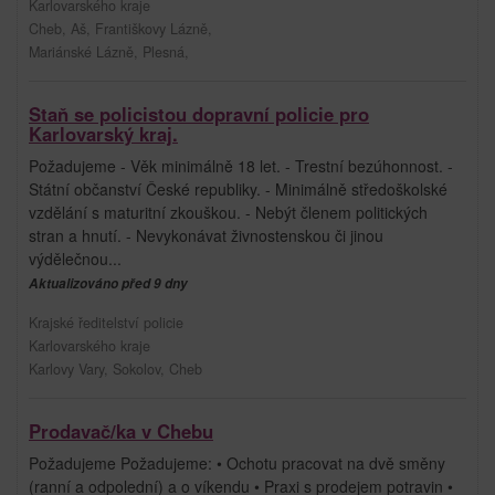
Karlovarského kraje
Cheb, Aš, Františkovy Lázně,
Mariánské Lázně, Plesná,
Staň se policistou dopravní policie pro
Karlovarský kraj.
Požadujeme - Věk minimálně 18 let. - Trestní bezúhonnost. -
Státní občanství České republiky. - Minimálně středoškolské
vzdělání s maturitní zkouškou. - Nebýt členem politických
stran a hnutí. - Nevykonávat živnostenskou či jinou
výdělečnou...
Aktualizováno před 9 dny
Krajské ředitelství policie
Karlovarského kraje
Karlovy Vary, Sokolov, Cheb
Prodavač/ka v Chebu
Požadujeme Požadujeme: • Ochotu pracovat na dvě směny
(ranní a odpolední) a o víkendu • Praxi s prodejem potravin •