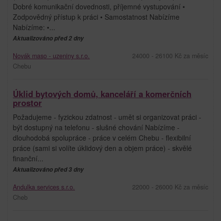
Dobré komunikační dovednosti, příjemné vystupování •
Zodpovědný přístup k práci • Samostatnost Nabízíme
Nabízíme: •...
Aktualizováno před 2 dny
Novák maso - uzeniny s.r.o.
24000 - 26100 Kč za měsíc
Chebu
Úklid bytových domů, kanceláří a komerčních
prostor
Požadujeme - fyzickou zdatnost - umět si organizovat práci -
být dostupný na telefonu - slušné chování Nabízíme -
dlouhodobá spolupráce - práce v celém Chebu - flexibilní
práce (sami si volíte úklidový den a objem práce) - skvělé
finanční...
Aktualizováno před 3 dny
Andulka services s.r.o.
22000 - 26000 Kč za měsíc
Cheb