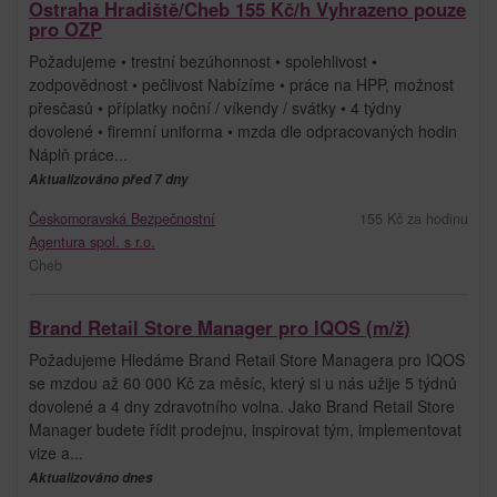
Ostraha Hradiště/Cheb 155 Kč/h Vyhrazeno pouze
pro OZP
Požadujeme • trestní bezúhonnost • spolehlivost •
zodpovědnost • pečlivost Nabízíme • práce na HPP, možnost
přesčasů • příplatky noční / víkendy / svátky • 4 týdny
dovolené • firemní uniforma • mzda dle odpracovaných hodin
Náplň práce...
Aktualizováno před 7 dny
Českomoravská Bezpečnostní
155 Kč za hodinu
Agentura spol. s r.o.
Cheb
Brand Retail Store Manager pro IQOS (m/ž)
Požadujeme Hledáme Brand Retail Store Managera pro IQOS
se mzdou až 60 000 Kč za měsíc, který si u nás užije 5 týdnů
dovolené a 4 dny zdravotního volna. Jako Brand Retail Store
Manager budete řídit prodejnu, inspirovat tým, implementovat
vize a...
Aktualizováno dnes