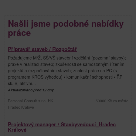
Našli jsme podobné nabídky
práce
Přípravář staveb / Rozpočtář
Požadujeme M/Ž, SŠ/VŠ stavební vzdělání (pozemní stavby);
praxe v realizaci staveb; zkušenosti se samostatným řízením
projektů a rozpočtováním staveb; znalost práce na PC (s
programem KROS výhodou) • komunikační schopnosti • ŘP
sk. B, aktivní...
Aktualizováno před 12 dny
Personal Consult s.r.o. HK
50000 Kč za měsíc
Hradec Králové
Projektový manager / Stavbyvedoucí_Hradec
Králové