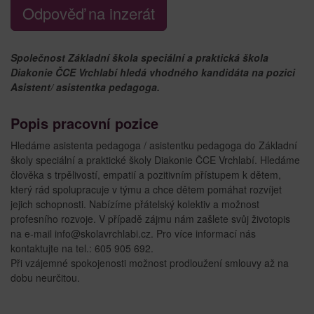
Odpověď na inzerát
Společnost Základní škola speciální a praktická škola
Diakonie ČCE Vrchlabí hledá vhodného kandidáta na pozici
Asistent/ asistentka pedagoga.
Popis pracovní pozice
Hledáme asistenta pedagoga / asistentku pedagoga do Základní
školy speciální a praktické školy Diakonie ČCE Vrchlabí. Hledáme
člověka s trpělivostí, empatií a pozitivním přístupem k dětem,
který rád spolupracuje v týmu a chce dětem pomáhat rozvíjet
jejich schopnosti. Nabízíme přátelský kolektiv a možnost
profesního rozvoje. V případě zájmu nám zašlete svůj životopis
na e-mail info@skolavrchlabi.cz. Pro více informací nás
kontaktujte na tel.: 605 905 692.
Při vzájemné spokojenosti možnost prodloužení smlouvy až na
dobu neurčitou.