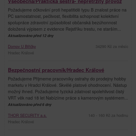
Všeobecná/Praktická sestra- nepřetržitý provoz
Požadujeme očkování proti hepatitidě typu B znalost práce na
PC samostatnost, pečlivost, flexibilita schopnost kolektivní
spolupráce zdravotní způsobilost občanská bezúhonnost
doložená výpisem z evidence Rejstříku trestu, ne starším...
Aktualizováno před 12 dny
Domov U Biřičky
34290 Kč za měsíc
Hradec Králové
Bezpečnostní pracovník/Hradec Králové
Požadujeme Přijmeme pracovníky ostrahy do prodejny hobby
marketu v Hradci Králové. Skvělé platové ohodnocení. Nástup
možný ihned. Požadujeme fyzická zdatnost spolehlivost čistý
VRT věk nad 18 let Nabízíme práce s kamerovým systémem...
Aktualizováno před 6 dny
THOR SECURITY a.s.
140 - 160 Kč za hodinu
Hradec Králové