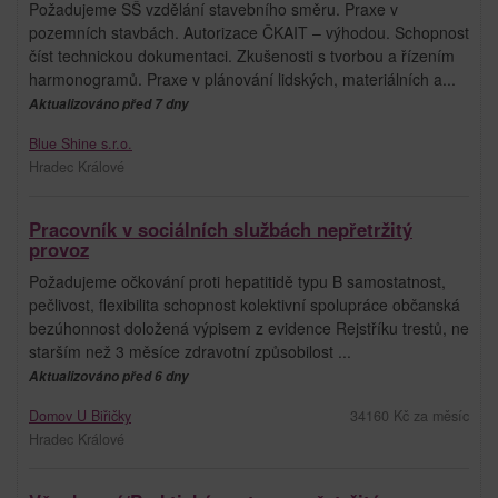
Požadujeme SŠ vzdělání stavebního směru. Praxe v
pozemních stavbách. Autorizace ČKAIT – výhodou. Schopnost
číst technickou dokumentaci. Zkušenosti s tvorbou a řízením
harmonogramů. Praxe v plánování lidských, materiálních a...
Aktualizováno před 7 dny
Blue Shine s.r.o.
Hradec Králové
Pracovník v sociálních službách nepřetržitý
provoz
Požadujeme očkování proti hepatitidě typu B samostatnost,
pečlivost, flexibilita schopnost kolektivní spolupráce občanská
bezúhonnost doložená výpisem z evidence Rejstříku trestů, ne
starším než 3 měsíce zdravotní způsobilost ...
Aktualizováno před 6 dny
Domov U Biřičky
34160 Kč za měsíc
Hradec Králové