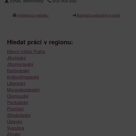
Email, telefonicky
605 905 692
Vytisknout nabídku
Nahlásit podezřelý inzerát
Hledat práci v regionu:
Hlavní město Praha
Jihočeský
Jihomoravský
Karlovarský
Královéhradecký
Liberecký
Moravskoslezský
Olomoucký
Pardubický
Plzeňský
Středočeský
Ústecký
Vysočina
Zlínský