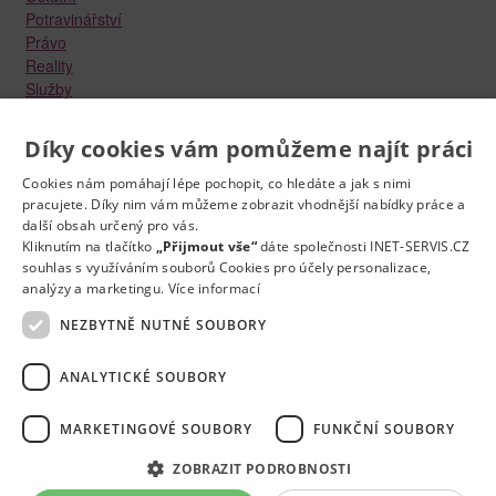
Potravinářství
Právo
Reality
Služby
Státní a veřejná správa
Stavebnictví
Díky cookies vám pomůžeme najít práci
Strojírenství
Technika a elektrotechnika
Cookies nám pomáhají lépe pochopit, co hledáte a jak s nimi
Tvůrčí práce a design
pracujete. Díky nim vám můžeme zobrazit vhodnější nabídky práce a
další obsah určený pro vás.
Výroba
Kliknutím na tlačítko
„Přijmout vše“
dáte společnosti INET-SERVIS.CZ
Vzdělávání a školství
souhlas s využíváním souborů Cookies pro účely personalizace,
Zdravotnictví
analýzy a marketingu.
Více informací
Zemědělství, lesnictví a vodní hospodářství
NEZBYTNĚ NUTNÉ SOUBORY
ANALYTICKÉ SOUBORY
MARKETINGOVÉ SOUBORY
FUNKČNÍ SOUBORY
Kontakt
Práce na e-mail
RSS
Odstranění inzerátu
Nastavení cookies
© 2022
Správnýkrok.cz
ZOBRAZIT PODROBNOSTI