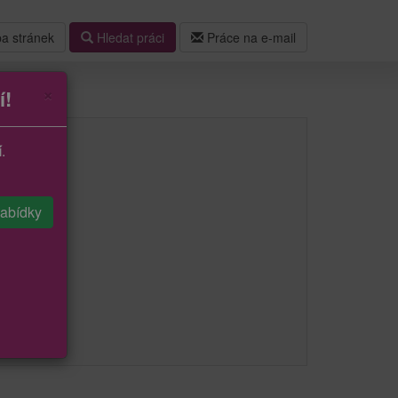
a stránek
Hledat práci
Práce na e-mail
×
í!
í
.