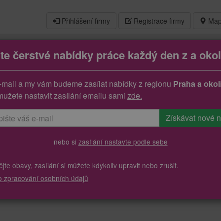
Přihlášení firmy
Registrace firmy
Map
jte čerstvé nabídky práce každý den z a okol
-mail a my vám budeme zasílat nabídky z regionu
Praha a okol
mužete nastavit zasílání emailu sami
zde.
nebo si
zasílání nastavte podle sebe
te obavy, zasílání si můžete kdykoliv upravit nebo zrušit.
o zpracování osobních údajů