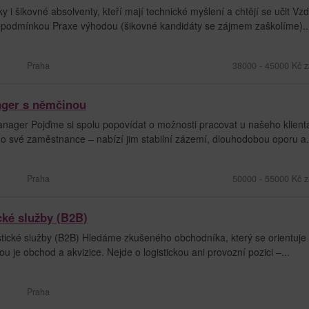
 šikovné absolventy, kteří mají technické myšlení a chtějí se učit Vzd
í podmínkou Praxe výhodou (šikovné kandidáty se zájmem zaškolíme)..
Praha
38000 - 45000 Kč z
ager s němčinou
nager Pojďme si spolu popovídat o možnosti pracovat u našeho klient
 o své zaměstnance – nabízí jim stabilní zázemí, dlouhodobou oporu a.
Praha
50000 - 55000 Kč z
cké služby (B2B)
tické služby (B2B) Hledáme zkušeného obchodníka, který se orientuje
ou je obchod a akvizice. Nejde o logistickou ani provozní pozici –...
Praha