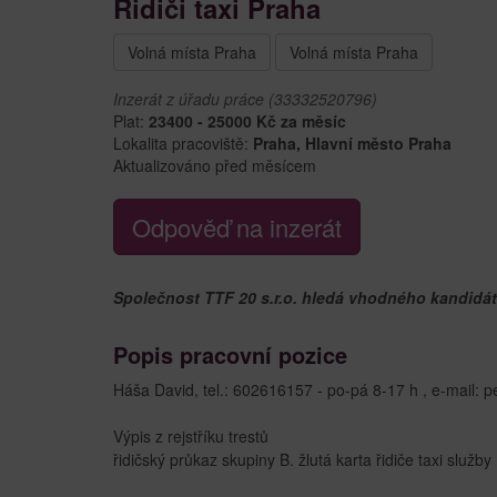
Řidiči taxi Praha
Volná místa Praha
Volná místa Praha
Inzerát z úřadu práce (33332520796)
Plat:
23400 - 25000 Kč za měsíc
Lokalita pracoviště:
Praha, Hlavní město Praha
Aktualizováno před měsícem
Odpověď na inzerát
Společnost TTF 20 s.r.o. hledá vhodného kandidáta 
Popis pracovní pozice
Háša David, tel.: 602616157 - po-pá 8-17 h , e-mail: p
Výpis z rejstříku trestů
řidičský průkaz skupiny B. žlutá karta řidiče taxi služby