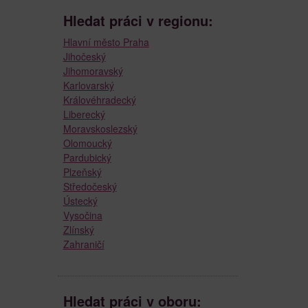
Hledat práci v regionu:
Hlavní město Praha
Jihočeský
Jihomoravský
Karlovarský
Královéhradecký
Liberecký
Moravskoslezský
Olomoucký
Pardubický
Plzeňský
Středočeský
Ústecký
Vysočina
Zlínský
Zahraničí
Hledat práci v oboru: