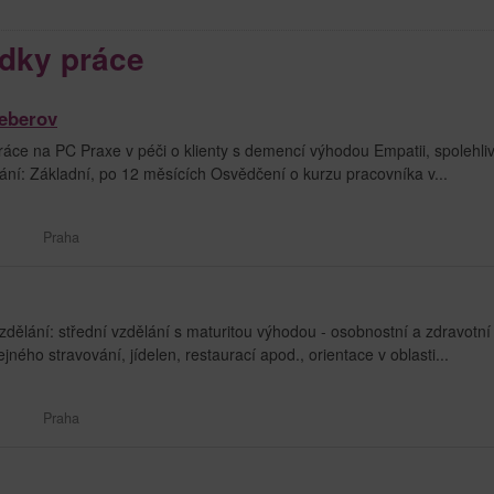
dky práce
eberov
ce na PC Praxe v péči o klienty s demencí výhodou Empatii, spolehliv
ní: Základní, po 12 měsících Osvědčení o kurzu pracovníka v...
Praha
zdělání: střední vzdělání s maturitou výhodou - osobnostní a zdravotní
ejného stravování, jídelen, restaurací apod., orientace v oblasti...
Praha