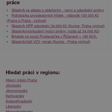
práce
Skladník ve skladu s oblečením - ranní a odpolední směny
Policista/ka prvosledových hlídek - náborák 150 000 Kč
(Praha a Praha - východ)
Skladník HPP odpolední 34.000 Kč (Kunice, Praha východ)
Skladník/manipulant (noční směny, mzda až 34.000 Kč)
Brigáda na pozici Prodavač/ka v Říčanech = 180 Kč/h.
Skladník/řidič VZV, retrak (Kunice - Praha východ)
Hledat práci v regionu:
Hlavní město Praha
Jihočeský
Jihomoravský
Karlovarský
Královéhradecký
Liberecký
Moravskoslezský