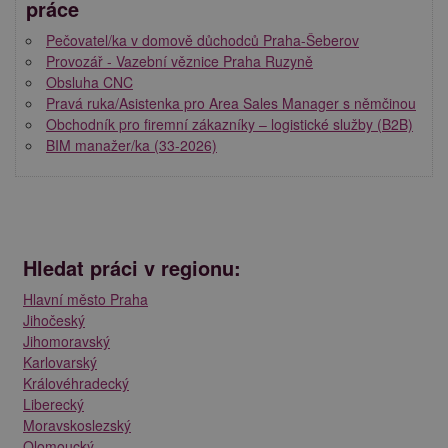
práce
Pečovatel/ka v domově důchodců Praha-Šeberov
Provozář - Vazební věznice Praha Ruzyně
Obsluha CNC
Pravá ruka/Asistenka pro Area Sales Manager s němčinou
Obchodník pro firemní zákazníky – logistické služby (B2B)
BIM manažer/ka (33-2026)
Hledat práci v regionu:
Hlavní město Praha
Jihočeský
Jihomoravský
Karlovarský
Královéhradecký
Liberecký
Moravskoslezský
Olomoucký