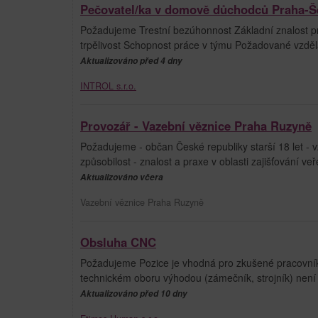
Pečovatel/ka v domově důchodců Praha-Š
Požadujeme Trestní bezúhonnost Základní znalost prá
trpělivost Schopnost práce v týmu Požadované vzdělá
Aktualizováno před 4 dny
INTROL s.r.o.
Provozář - Vazební věznice Praha Ruzyně
Požadujeme - občan České republiky starší 18 let - v
způsobilost - znalost a praxe v oblasti zajišťování veř
Aktualizováno včera
Vazební věznice Praha Ruzyně
Obsluha CNC
Požadujeme Pozice je vhodná pro zkušené pracovníky i
technickém oboru výhodou (zámečník, strojník) nen
Aktualizováno před 10 dny