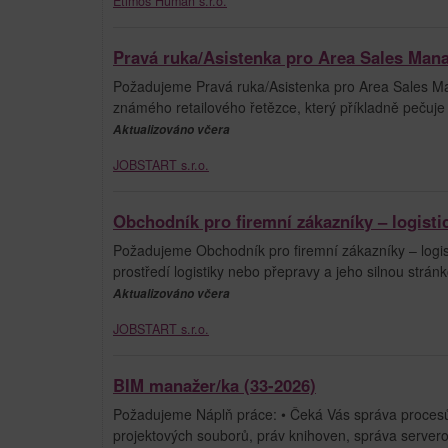
Etimos Human s.r.o.
Pravá ruka/Asistenka pro Area Sales Man
Požadujeme Pravá ruka/Asistenka pro Area Sales Ma
známého retailového řetězce, který příkladně pečuje
Aktualizováno včera
JOBSTART s.r.o.
Obchodník pro firemní zákazníky – logisti
Požadujeme Obchodník pro firemní zákazníky – logis
prostředí logistiky nebo přepravy a jeho silnou stránk
Aktualizováno včera
JOBSTART s.r.o.
BIM manažer/ka (33-2026)
Požadujeme Náplň práce: • Čeká Vás správa procesů
projektových souborů, práv knihoven, správa servero