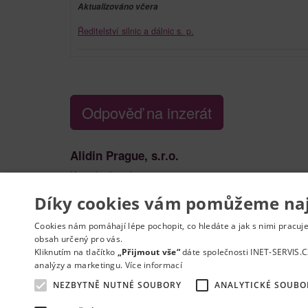
Aktualizováno včera
Ředitelství silnic a dálnic s. p.
Odpověď na inzerát
Alidin Prague, s.r.o.
Kontaktní osoba:
Dariya Rymar
Díky cookies vám pomůžeme nají
Vytisknout nabídku
Nahlásit podezřelý 
Cookies nám pomáhají lépe pochopit, co hledáte a jak s nimi pracuj
obsah určený pro vás.
Kliknutím na tlačítko
„Přijmout vše“
dáte společnosti INET-SERVIS.C
analýzy a marketingu.
Více informací
NEZBYTNĚ NUTNÉ SOUBORY
ANALYTICKÉ SOUBO
Kontakt
Práce na e-mail
RSS
Odstranění inzer