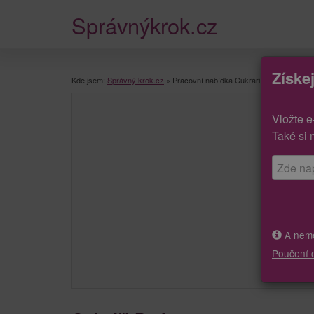
Správnýkrok.cz
Získe
Kde jsem:
Správný krok.cz
»
Pracovní nabídka Cukráři
Vložte e
Také si 
A neměj
Poučení 