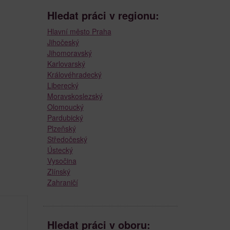
Hledat práci v regionu:
Hlavní město Praha
Jihočeský
Jihomoravský
Karlovarský
Královéhradecký
Liberecký
Moravskoslezský
Olomoucký
Pardubický
Plzeňský
Středočeský
Ústecký
Vysočina
Zlínský
Zahraničí
Hledat práci v oboru: