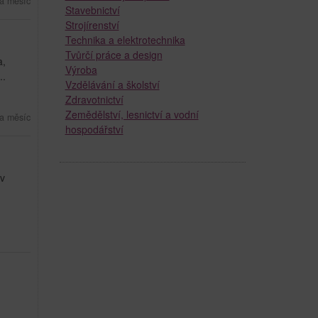
a měsíc
Stavebnictví
Strojírenství
Technika a elektrotechnika
Tvůrčí práce a design
a,
Výroba
..
Vzdělávání a školství
Zdravotnictví
Zemědělství, lesnictví a vodní
a měsíc
hospodářství
 v