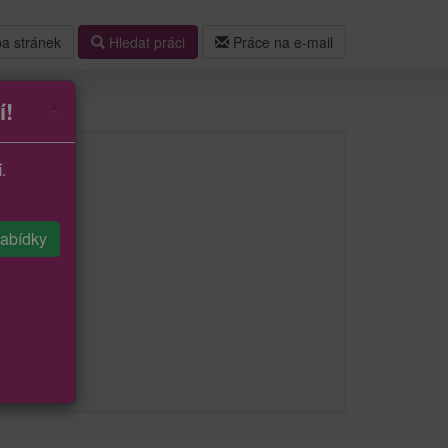
a stránek
Hledat práci
Práce na e-mail
×
í!
í
.