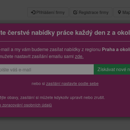
Přihlášení firmy
Registrace firmy
Map
jte čerstvé nabídky práce každý den z a okol
-mail a my vám budeme zasílat nabídky z regionu
Praha a okol
mužete nastavit zasílání emailu sami
zde.
nebo si
zasílání nastavte podle sebe
te obavy, zasílání si můžete kdykoliv upravit nebo zrušit.
o zpracování osobních údajů