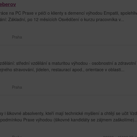
eberov
ce na PC Praxe v péči o klienty s demencí výhodou Empatii, spolehliv
ní: Základní, po 12 měsících Osvědčení o kurzu pracovníka v...
Praha
zdělání: střední vzdělání s maturitou výhodou - osobnostní a zdravotní
ejného stravování, jídelen, restaurací apod., orientace v oblasti...
Praha
 šikovné absolventy, kteří mají technické myšlení a chtějí se učit Vzd
í podmínkou Praxe výhodou (šikovné kandidáty se zájmem zaškolíme)..