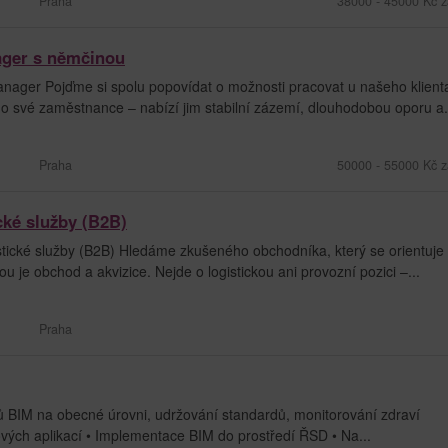
Praha
38000 - 45000 Kč z
ager s němčinou
nager Pojďme si spolu popovídat o možnosti pracovat u našeho klient
 o své zaměstnance – nabízí jim stabilní zázemí, dlouhodobou oporu a.
Praha
50000 - 55000 Kč z
cké služby (B2B)
tické služby (B2B) Hledáme zkušeného obchodníka, který se orientuje
ou je obchod a akvizice. Nejde o logistickou ani provozní pozici –...
Praha
 BIM na obecné úrovni, udržování standardů, monitorování zdraví
vých aplikací • Implementace BIM do prostředí ŘSD • Na...