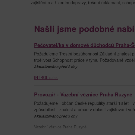
zajištěním a řízením dopravy, řešení reklamací, schop
Našli jsme podobné nabí
Pečovatel/ka v domově důchodců Praha-Š
Požadujeme Trestní bezúhonnost Základní znalost prá
trpělivost Schopnost práce v týmu Požadované vzdělá
Aktualizováno před 2 dny
INTROL s.r.o.
Provozář - Vazební věznice Praha Ruzyně
Požadujeme - občan České republiky starší 18 let - v
způsobilost - znalost a praxe v oblasti zajišťování veř
Aktualizováno před 5 dny
Vazební věznice Praha Ruzyně