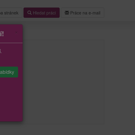
a stránek
Hledat práci
Práce na e-mail
×
í!
í
.