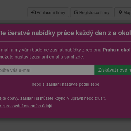
Přihlášení firmy
Registrace firmy
Map
jte čerstvé nabídky práce každý den z a okol
ní pracovníci (m/ž)
-mail a my vám budeme zasílat nabídky z regionu
Praha a okol
mužete nastavit zasílání emailu sami
zde.
nebo si
zasílání nastavte podle sebe
te obavy, zasílání si můžete kdykoliv upravit nebo zrušit.
o zpracování osobních údajů