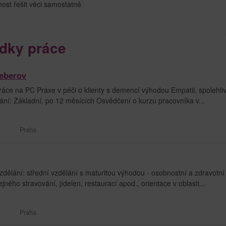
nost řešit věci samostatně
dky práce
eberov
ce na PC Praxe v péči o klienty s demencí výhodou Empatii, spolehliv
ní: Základní, po 12 měsících Osvědčení o kurzu pracovníka v...
Praha
zdělání: střední vzdělání s maturitou výhodou - osobnostní a zdravotní
ejného stravování, jídelen, restaurací apod., orientace v oblasti...
Praha