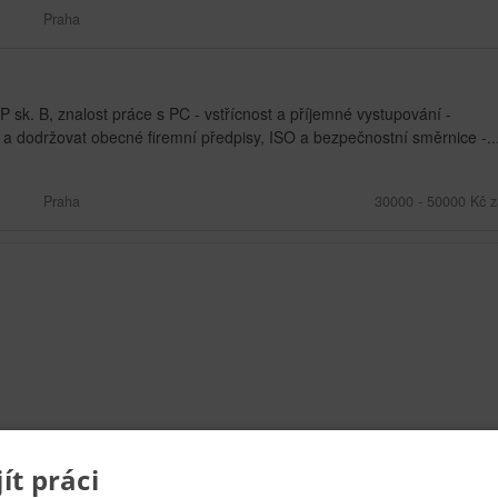
Praha
P sk. B, znalost práce s PC - vstřícnost a příjemné vystupování -
 a dodržovat obecné firemní předpisy, ISO a bezpečnostní směrnice -..
Praha
30000 - 50000 Kč z
t práci