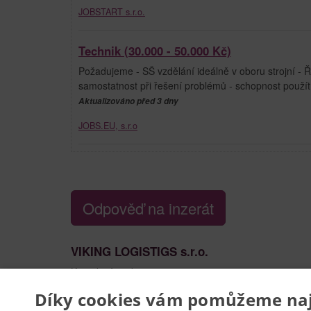
JOBSTART s.r.o.
Technik (30.000 - 50.000 Kč)
Požadujeme - SŠ vzdělání ideálně v oboru strojní - Ř
samostatnost při řešení problémů - schopnost použít
Aktualizováno před 3 dny
JOBS.EU, s.r.o
Odpověď na inzerát
VIKING LOGISTIGS s.r.o.
Kontaktní osoba:
STARCHEVSKYY
Díky cookies vám pomůžeme nají