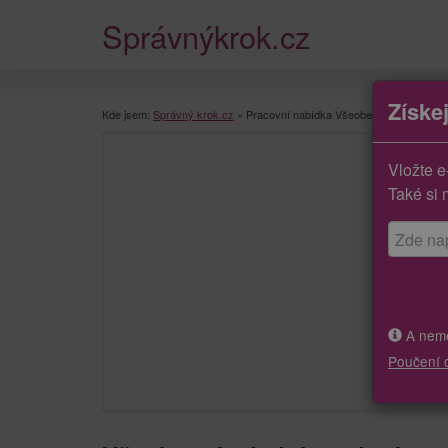
Správnýkrok.cz
Získe
Kde jsem:
Správný krok.cz
»
Pracovní nabídka Všeobecní administrativ
Vložte e
Také si 
A neměj
Poučení 