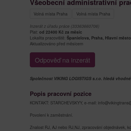
Všeobecní administrativní pra
Volná místa Praha
Volná místa Praha
Inzerát z úřadu práce (33363660706)
Plat:
od 22400 Kč za měsíc
Lokalita pracoviště:
Španielova, Praha, Hlavní měst
Aktualizováno před měsícem
Odpověď na inzerát
Společnost VIKING LOGISTIGS s.r.o. hledá vhodnéh
Popis pracovní pozice
KONTAKT: STARCHEVSKYY, e-mail: info@vikingtrans
Povolení k zaměstnání.
Znalost RJ, AJ nebo RJ,NJ, zpracování objednávek, kom