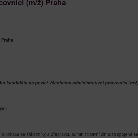
covníci (m/ž) Praha
o Praha
o kandidáta na pozici Všeobecní administrativní pracovníci (m/ž)
@eu
unikace se zákazníky a přepravci, administrativní činnosti spojené s