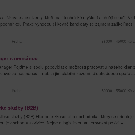
 šikovné absolventy, kteří mají technické myšlení a chtějí se učit Vzd
í podmínkou Praxe výhodou (šikovné kandidáty se zájmem zaškolíme)..
Praha
38000 - 45000 Kč z
ager s němčinou
nager Pojďme si spolu popovídat o možnosti pracovat u našeho klient
 o své zaměstnance – nabízí jim stabilní zázemí, dlouhodobou oporu a.
Praha
50000 - 55000 Kč z
cké služby (B2B)
tické služby (B2B) Hledáme zkušeného obchodníka, který se orientuje
ou je obchod a akvizice. Nejde o logistickou ani provozní pozici –...