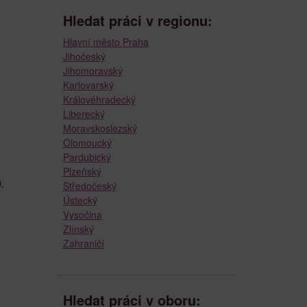
Hledat práci v regionu:
Hlavní město Praha
Jihočeský
Jihomoravský
Karlovarský
Královéhradecký
Liberecký
Moravskoslezský
Olomoucký
Pardubický
Plzeňský
.
Středočeský
Ústecký
Vysočina
Zlínský
Zahraničí
Hledat práci v oboru:
e