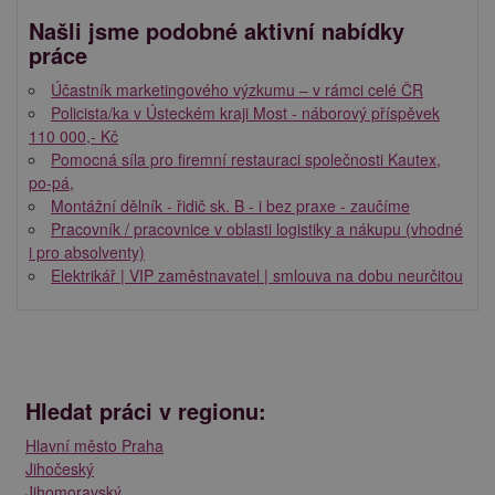
Našli jsme podobné aktivní nabídky
práce
Účastník marketingového výzkumu – v rámci celé ČR
Policista/ka v Ústeckém kraji Most - náborový příspěvek
110 000,- Kč
Pomocná síla pro firemní restauraci společnosti Kautex,
po-pá,
Montážní dělník - řidič sk. B - i bez praxe - zaučíme
Pracovník / pracovnice v oblasti logistiky a nákupu (vhodné
i pro absolventy)
Elektrikář | VIP zaměstnavatel | smlouva na dobu neurčitou
Hledat práci v regionu:
Hlavní město Praha
Jihočeský
Jihomoravský