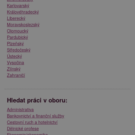
Karlovarský
Královéhradecký
Liberecký
Moravskoslezský
Olomoucký
Pardubický
Plzeňský
Středočeský
Ústecký
Vysočina
Zlínský
Zahraničí
Hledat práci v oboru:
Administrativa
Bankovnictví a finanční služby
Cestovní ruch a hotelnictví
Dělnické profese
Ekonomie/ekonomika