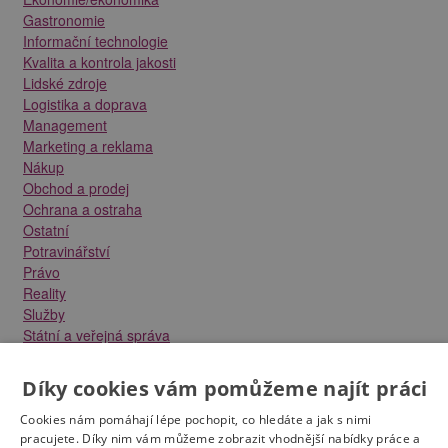
Gastronomie
Informační technologie
Kvalita a kontrola jakosti
Lidské zdroje
Logistika a doprava
Management
Marketing a reklama
Nákup
Obchod a prodej
Ochrana a ostraha
Ostatní
Potravinářství
Právo
Reality
Služby
Státní a veřejná správa
Stavebnictví
Strojírenství
Díky cookies vám pomůžeme najít práci
Technika a elektrotechnika
Tvůrčí práce a design
Cookies nám pomáhají lépe pochopit, co hledáte a jak s nimi
Výroba
pracujete. Díky nim vám můžeme zobrazit vhodnější nabídky práce a