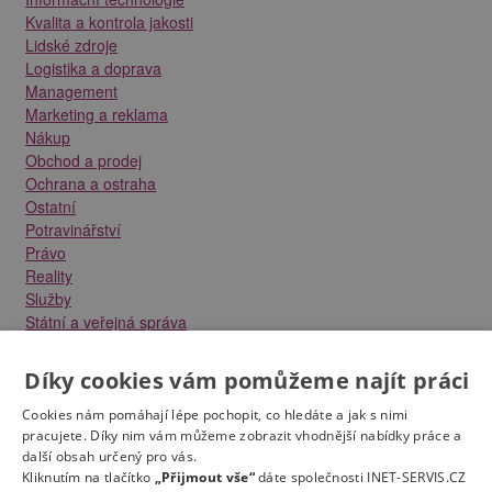
Kvalita a kontrola jakosti
Lidské zdroje
Logistika a doprava
Management
Marketing a reklama
Nákup
Obchod a prodej
Ochrana a ostraha
Ostatní
Potravinářství
Právo
Reality
Služby
Státní a veřejná správa
Stavebnictví
Strojírenství
Díky cookies vám pomůžeme najít práci
Technika a elektrotechnika
Tvůrčí práce a design
Cookies nám pomáhají lépe pochopit, co hledáte a jak s nimi
Výroba
pracujete. Díky nim vám můžeme zobrazit vhodnější nabídky práce a
další obsah určený pro vás.
Vzdělávání a školství
Kliknutím na tlačítko
„Přijmout vše“
dáte společnosti INET-SERVIS.CZ
Zdravotnictví