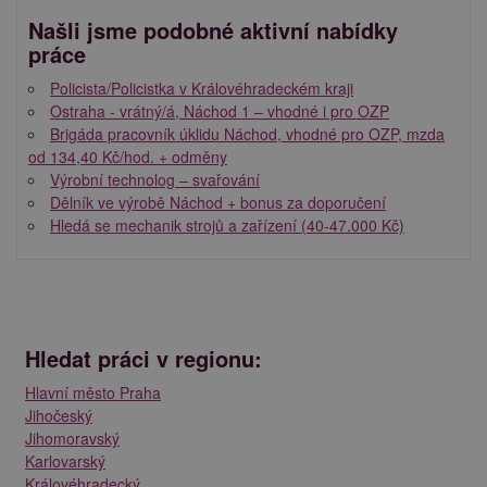
Našli jsme podobné aktivní nabídky
práce
Policista/Policistka v Královéhradeckém kraji
Ostraha - vrátný/á, Náchod 1 – vhodné i pro OZP
Brigáda pracovník úklidu Náchod, vhodné pro OZP, mzda
od 134,40 Kč/hod. + odměny
Výrobní technolog – svařování
Dělník ve výrobě Náchod + bonus za doporučení
Hledá se mechanik strojů a zařízení (40-47.000 Kč)
Hledat práci v regionu:
Hlavní město Praha
Jihočeský
Jihomoravský
Karlovarský
Královéhradecký