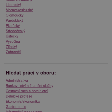
Liberecký
Moravskoslezský
Olomoucký
Pardubický
Plzeňský
Středočeský
Ústecký
Vysočina
Zlínský
Zahraničí
Hledat práci v oboru:
Administrativa
Bankovnictví a finanční služby
Cestovní ruch a hotelnictví
Dělnické profese
Ekonomie/ekonomika
Gastronomie
Informační technologie