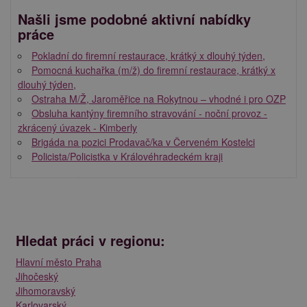
Našli jsme podobné aktivní nabídky
práce
Pokladní do firemní restaurace, krátký x dlouhý týden,
Pomocná kuchařka (m/ž) do firemní restaurace, krátký x
dlouhý týden,
Ostraha M/Ž, Jaroměřice na Rokytnou – vhodné i pro OZP
Obsluha kantýny firemního stravování - noční provoz -
zkrácený úvazek - Kimberly
Brigáda na pozici Prodavač/ka v Červeném Kostelci
Policista/Policistka v Královéhradeckém kraji
Hledat práci v regionu:
Hlavní město Praha
Jihočeský
Jihomoravský
Karlovarský