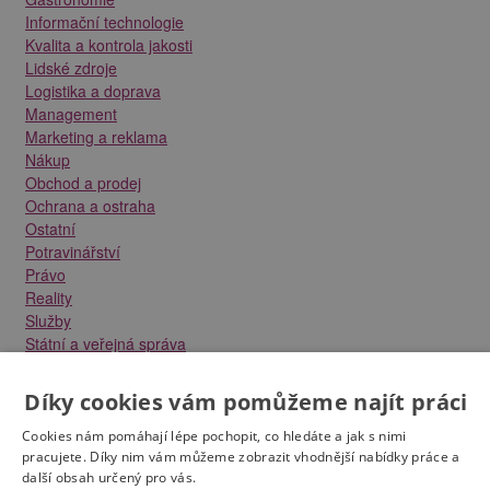
Informační technologie
Kvalita a kontrola jakosti
Lidské zdroje
Logistika a doprava
Management
Marketing a reklama
Nákup
Obchod a prodej
Ochrana a ostraha
Ostatní
Potravinářství
Právo
Reality
Služby
Státní a veřejná správa
Stavebnictví
Strojírenství
Díky cookies vám pomůžeme najít práci
Technika a elektrotechnika
Tvůrčí práce a design
Cookies nám pomáhají lépe pochopit, co hledáte a jak s nimi
Výroba
pracujete. Díky nim vám můžeme zobrazit vhodnější nabídky práce a
další obsah určený pro vás.
Vzdělávání a školství