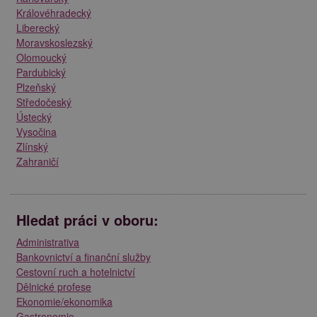
Královéhradecký
Liberecký
Moravskoslezský
Olomoucký
Pardubický
Plzeňský
Středočeský
Ústecký
Vysočina
Zlínský
Zahraničí
Hledat práci v oboru:
Administrativa
Bankovnictví a finanční služby
Cestovní ruch a hotelnictví
Dělnické profese
Ekonomie/ekonomika
Gastronomie