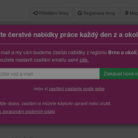
Přihlášení firmy
Registrace firmy
Map
jte čerstvé nabídky práce každý den z a okol
prodejna oděvů
-mail a my vám budeme zasílat nabídky z regionu
Brno a okolí
.
mužete nastavit zasílání emailu sami
zde.
nebo si
zasílání nastavte podle sebe
te obavy, zasílání si můžete kdykoliv upravit nebo zrušit.
o zpracování osobních údajů