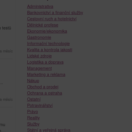
Administrativa
Bankovnictví a finanční služby
Cestovní ruch a hotelnictví
Dělnické profese
 testů
Ekonomie/ekonomika
Gastronomie
Informační technologie
Kvalita a kontrola jakosti
a měsíc
Lidské zdroje
Logistika a doprava
Management
Marketing a reklama
Nákup
..
Obchod a prodej
Ochrana a ostraha
Ostatní
a měsíc
Potravinářství
Právo
Reality
Služby
ému
Státní a veřejná správa
,...