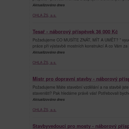
Aktualizováno dnes
OHLA ŽS, a.s.
Tesař - náborový příspěvek 36 000 Kč
Požadujeme CO MUSÍTE ZNÁT, MÍT A UMĚT? * vyučení
práce při výstavbě mostních konstrukcí A co Vám za
Aktualizováno dnes
OHLA ŽS, a.s.
Mistr pro dopravní stavby - náborový přís
Požadujeme Máte stavební vzdělání a na stavbě jste 
staveništi? Pak hledáme právě vás! Potřebovali bych
Aktualizováno dnes
OHLA ŽS, a.s.
Stavbyvedoucí pro mosty - náborový přísp