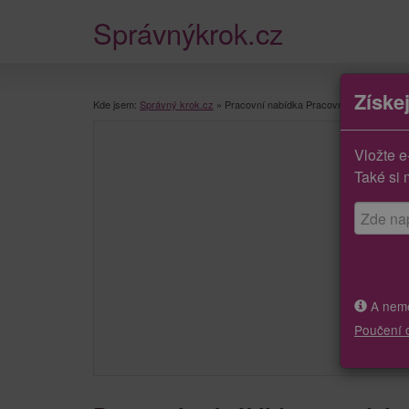
Správnýkrok.cz
Získe
Kde jsem:
Správný krok.cz
»
Pracovní nabídka Pracovnice/k úklidu – 
Vložte e
Také si 
A neměj
Poučení 