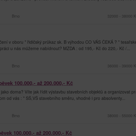
Brno
32000 - 38000 K
 v oboru * řidičský průkaz sk. B výhodou CO VÁS ČEKÁ ? * tesařsk
 práci u nás můžeme nabídnout? MZDA : od 195,- Kč do 220,- Kč /...
Brno
36000 - 39000 K
pěvek 100.000,- až 200.000,- Kč
jako doma? Víte jak řídit výstavbu stavebních objektů a organizovat p
om od vás : * SŠ,VŠ stavebního směru, vhodné i pro absolventy...
Brno
38000 - 55000 K
ěvek 100.000,- až 200.000,- Kč