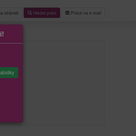
a stránek
Hledat práci
Práce na e-mail
×
í!