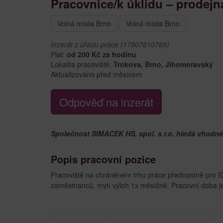
Pracovnice/k úklidu – prodej
Volná místa Brno
Volná místa Brno
Inzerát z úřadu práce (17907610769)
Plat:
od 200 Kč za hodinu
Lokalita pracoviště:
Trnkova, Brno, Jihomoravský
Aktualizováno před měsícem
Odpověď na inzerát
Společnost SIMACEK HS, spol. s r.o. hledá vhodné
Popis pracovní pozice
Pracoviště na chráněném trhu práce přednostně pro ID 
zaměstnanců, mytí výloh 1x měsíčně. Pracovní doba je 