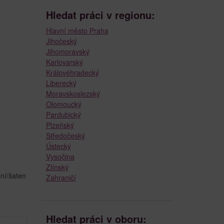
Hledat práci v regionu:
Hlavní město Praha
Jihočeský
Jihomoravský
Karlovarský
Královéhradecký
Liberecký
Moravskoslezský
Olomoucký
Pardubický
Plzeňský
Středočeský
Ústecký
Vysočina
Zlínský
ení/šaten
Zahraničí
Hledat práci v oboru: