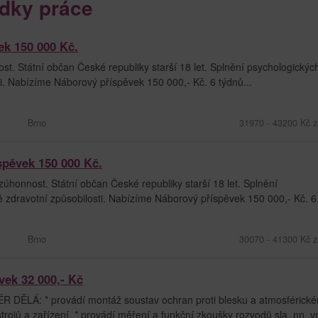
dky práce
ek 150 000 Kč.
t. Státní občan České republiky starší 18 let. Splnění psychologických
sti. Nabízíme Náborový příspěvek 150 000,- Kč. 6 týdnů...
Brno
31970 - 43200 Kč z
spěvek 150 000 Kč.
úhonnost. Státní občan České republiky starší 18 let. Splnění
ně zdravotní způsobilosti. Nabízíme Náborový příspěvek 150 000,- Kč. 6.
Brno
30070 - 41300 Kč z
vek 32 000,- Kč
Á: * provádí montáž soustav ochran proti blesku a atmosférick
trojů a zařízení, * provádí měření a funkční zkoušky rozvodů sla, nn, vn