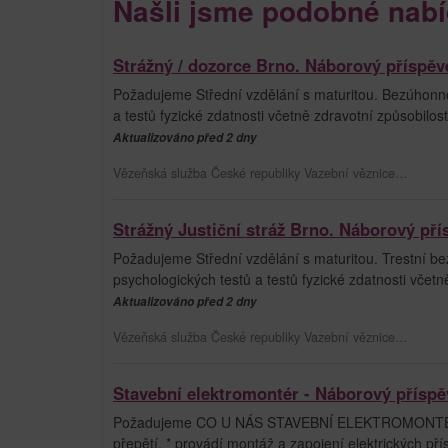
Našli jsme podobné nabí
Strážný / dozorce Brno. Náborový příspěv
Požadujeme Střední vzdělání s maturitou. Bezúhonnos
a testů fyzické zdatnosti včetně zdravotní způsobilo
Aktualizováno před 2 dny
Vězeňská služba České republiky Vazební věznice…
Strážný Justiční stráž Brno. Náborový pří
Požadujeme Střední vzdělání s maturitou. Trestní bez
psychologických testů a testů fyzické zdatnosti včet
Aktualizováno před 2 dny
Vězeňská služba České republiky Vazební věznice…
Stavební elektromontér - Náborový příspě
Požadujeme CO U NÁS STAVEBNÍ ELEKTROMONTÉR DĚL
přepětí, * provádí montáž a zapojení elektrických přís