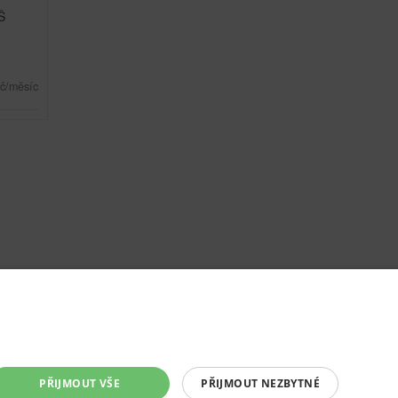
Š
č/měsíc
PŘIJMOUT VŠE
PŘIJMOUT NEZBYTNÉ