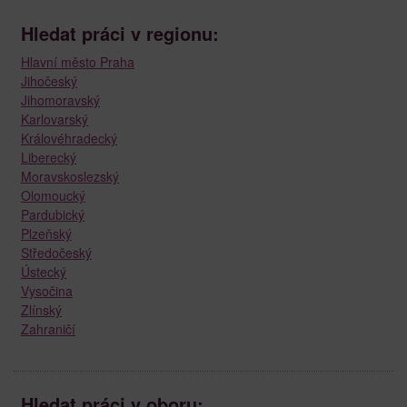
Hledat práci v regionu:
Hlavní město Praha
Jihočeský
Jihomoravský
Karlovarský
Královéhradecký
Liberecký
Moravskoslezský
Olomoucký
Pardubický
Plzeňský
Středočeský
Ústecký
Vysočina
Zlínský
Zahraničí
Hledat práci v oboru: