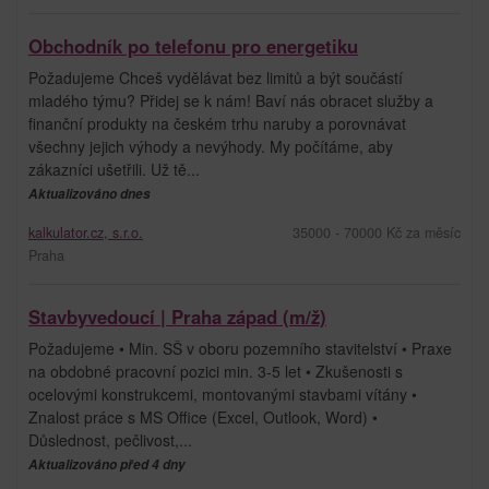
Obchodník po telefonu pro energetiku
Požadujeme Chceš vydělávat bez limitů a být součástí
mladého týmu? Přidej se k nám! Baví nás obracet služby a
finanční produkty na českém trhu naruby a porovnávat
všechny jejich výhody a nevýhody. My počítáme, aby
zákazníci ušetřili. Už tě...
Aktualizováno dnes
kalkulator.cz, s.r.o.
35000 - 70000 Kč za měsíc
Praha
Stavbyvedoucí | Praha západ (m/ž)
Požadujeme • Min. SŠ v oboru pozemního stavitelství • Praxe
na obdobné pracovní pozici min. 3-5 let • Zkušenosti s
ocelovými konstrukcemi, montovanými stavbami vítány •
Znalost práce s MS Office (Excel, Outlook, Word) •
Důslednost, pečlivost,...
Aktualizováno před 4 dny