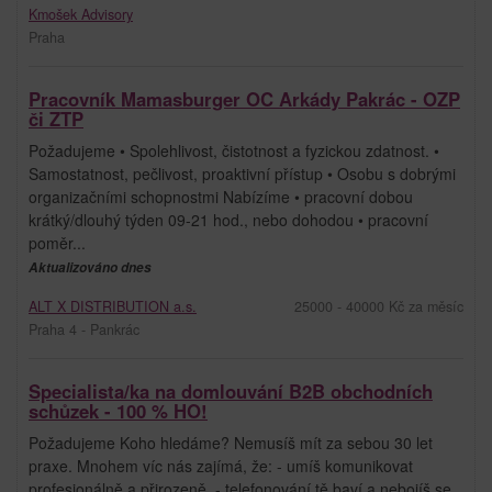
Kmošek Advisory
Praha
Pracovník Mamasburger OC Arkády Pakrác - OZP
či ZTP
Požadujeme • Spolehlivost, čistotnost a fyzickou zdatnost. •
Samostatnost, pečlivost, proaktivní přístup • Osobu s dobrými
organizačními schopnostmi Nabízíme • pracovní dobou
krátký/dlouhý týden 09-21 hod., nebo dohodou • pracovní
poměr...
Aktualizováno dnes
ALT X DISTRIBUTION a.s.
25000 - 40000 Kč za měsíc
Praha 4 - Pankrác
Specialista/ka na domlouvání B2B obchodních
schůzek - 100 % HO!
Požadujeme Koho hledáme? Nemusíš mít za sebou 30 let
praxe. Mnohem víc nás zajímá, že: - umíš komunikovat
profesionálně a přirozeně, - telefonování tě baví a nebojíš se