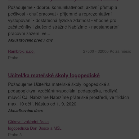
Požadujeme • dobrou komunikativnost, aktivní přístup a
pečlivost • chuť pracovat • příjemné a reprezentativní
vystupování • dostatečná fyzická zdatnost • vhodné pro
začátečníky i zkušené strážné Nabízíme • nadstandartní
pracovní zázemí ve...
Aktualizováno před 7 dny
Rambrok, s.r.o.
27500 - 32000 Kč za měsíc
Praha
Učitel/ka mateřské školy logopedické
Požadujeme Učitel/ka mateřské školy logopedické s
pedagogickým vzděláním/speciální pedagogika, rodilý/á
mluvčí ČJ. Nabízíme Nabízíme přátelské prostředí, ve třídách
max. 10 dětí. Nástup od 1. 9. 2026.
Aktualizováno dnes
Církevní základní škola
logopedická Don Bosco a MŠL
Praha 8