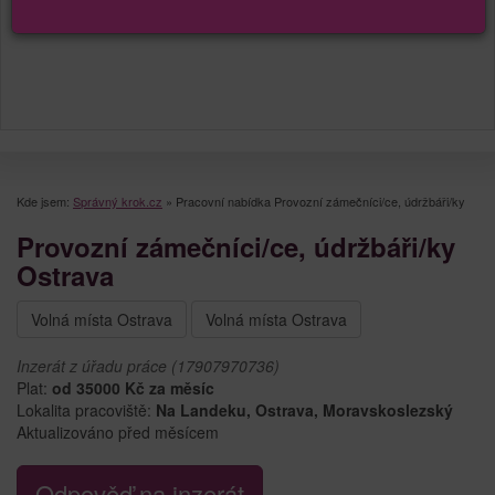
Kde jsem:
Správný krok.cz
»
Pracovní nabídka Provozní zámečníci/ce, údržbáři/ky
Provozní zámečníci/ce, údržbáři/ky
Ostrava
Volná místa Ostrava
Volná místa Ostrava
Inzerát z úřadu práce (17907970736)
Plat:
od 35000 Kč za měsíc
Lokalita pracoviště:
Na Landeku, Ostrava, Moravskoslezský
Aktualizováno před měsícem
Odpověď na inzerát