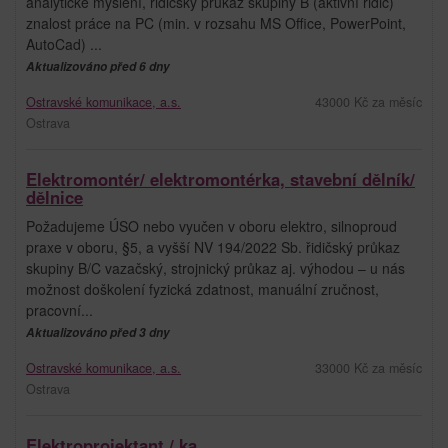
analytické myšlení, řidičský průkaz skupiny B (aktivní řidič)
znalost práce na PC (min. v rozsahu MS Office, PowerPoint,
AutoCad) ...
Aktualizováno před 6 dny
Ostravské komunikace, a.s.
43000 Kč za měsíc
Ostrava
Elektromontér/ elektromontérka, stavební dělník/
dělnice
Požadujeme ÚSO nebo vyučen v oboru elektro, silnoproud
praxe v oboru, §5, a vyšší NV 194/2022 Sb. řidičský průkaz
skupiny B/C vazačský, strojnický průkaz aj. výhodou – u nás
možnost doškolení fyzická zdatnost, manuální zručnost,
pracovní...
Aktualizováno před 3 dny
Ostravské komunikace, a.s.
33000 Kč za měsíc
Ostrava
Elektroprojektant / ka