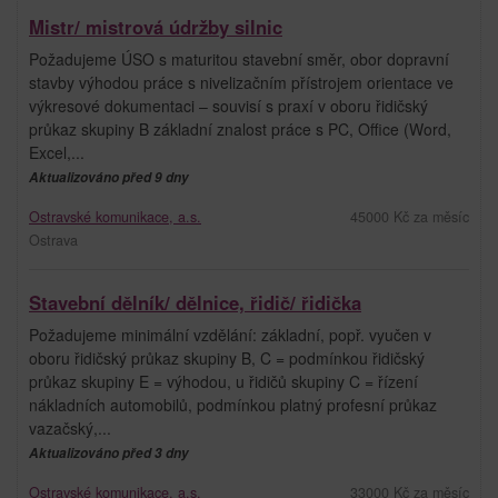
Mistr/ mistrová údržby silnic
Požadujeme ÚSO s maturitou stavební směr, obor dopravní
stavby výhodou práce s nivelizačním přístrojem orientace ve
výkresové dokumentaci – souvisí s praxí v oboru řidičský
průkaz skupiny B základní znalost práce s PC, Office (Word,
Excel,...
Aktualizováno před 9 dny
Ostravské komunikace, a.s.
45000 Kč za měsíc
Ostrava
Stavební dělník/ dělnice, řidič/ řidička
Požadujeme minimální vzdělání: základní, popř. vyučen v
oboru řidičský průkaz skupiny B, C = podmínkou řidičský
průkaz skupiny E = výhodou, u řidičů skupiny C = řízení
nákladních automobilů, podmínkou platný profesní průkaz
vazačský,...
Aktualizováno před 3 dny
Ostravské komunikace, a.s.
33000 Kč za měsíc