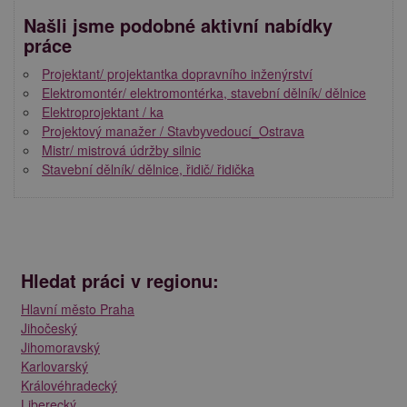
Našli jsme podobné aktivní nabídky
práce
Projektant/ projektantka dopravního inženýrství
Elektromontér/ elektromontérka, stavební dělník/ dělnice
Elektroprojektant / ka
Projektový manažer / Stavbyvedoucí_Ostrava
Mistr/ mistrová údržby silnic
Stavební dělník/ dělnice, řidič/ řidička
Hledat práci v regionu:
Hlavní město Praha
Jihočeský
Jihomoravský
Karlovarský
Královéhradecký
Liberecký