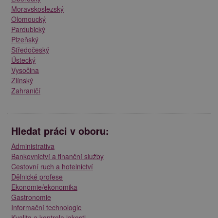
Moravskoslezský
Olomoucký
Pardubický
Plzeňský
Středočeský
Ústecký
Vysočina
Zlínský
Zahraničí
Hledat práci v oboru:
Administrativa
Bankovnictví a finanční služby
Cestovní ruch a hotelnictví
Dělnické profese
Ekonomie/ekonomika
Gastronomie
Informační technologie
Kvalita a kontrola jakosti