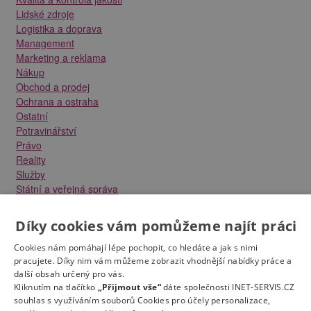
Lidské zdroje
Logistika a doprava
Management
Marketing a reklama
Nákup
Obchod a prodej
Ochrana a ostraha
Ostatní
Potravinářství
Právo
Reality
Služby
Státní a veřejná správa
Stavebnictví
Strojírenství
Díky cookies vám pomůžeme najít práci
Technika a elektrotechnika
Tvůrčí práce a design
Cookies nám pomáhají lépe pochopit, co hledáte a jak s nimi
Výroba
pracujete. Díky nim vám můžeme zobrazit vhodnější nabídky práce a
další obsah určený pro vás.
Vzdělávání a školství
Kliknutím na tlačítko
„Přijmout vše“
dáte společnosti INET-SERVIS.CZ
Zdravotnictví
souhlas s využíváním souborů Cookies pro účely personalizace,
Zemědělství, lesnictví a vodní hospodářství