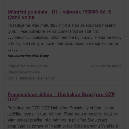
Dálniční policista - D1 - náborák 150000 Kč, 6
týdnů volna
Požadujeme Máš maturitu? Přijď a staň se součástí našeho
týmu – vše potřebné Tě naučíme! Pojď se stát tím
vyvoleným.... policistou totiž nemůže být každý! Hledáme kluky
a holky, ale i ženy a muže, kteří jsou akční a nebojí se žádné
výzvy. ...
Aktualizováno před 6 dny
Krajské ředitelství policie
42000 Kč za měsíc
Středočeského kraje
poblíž Humpolce - Bernartice
Pracovník/ce úklidu – Havlíčkův Brod (pro OZP,
OZZ)
Požadujeme OZP, OZZ Nabízíme Pravidelný příjem, jistotu
výdělku, mzda 134,40 Kč/hod. Přátelskou atmosféru Když se
Vám pokazí pračka, rádi Vám na ni půjčíme Svou prací
přispíváte ke zdraví lidí Náplň práce Stírání prachu Vynášení