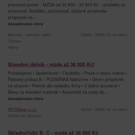
pracovný pomer - MZDA od 30 800 - 33 800 Kč. - príplatky za
zmennosť, flexibilitu, pohotovosť, sťažené prostredie -
príspevok na...
Aktualizováno včera
Manuvia - centrální nábor
30800 - 33800 Kč za měsíc
Ostrava
Habry
Stavební dělník - mzda až 38 000 Kč!
Požadujeme • Spolehlivost • Flexibilitu • Praxe v oboru vítaná •
Řidičský průkaz B – PODMÍNKA Nabízíme • Denní příspěvek
na stravné • Prémie dle výsledku firmy • 5 týdnů dovolené •
Slevy na stavební materiál • Automobil na cesty do...
Aktualizováno včera
PETRAlaan s.r.o.
32000 - 38000 Kč za měsíc
Světlá nad Sázavou
Skladní/řidič B, C - mzda až 38 000 Kč