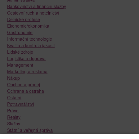
Bankovnictví a finanční služby
Cestovní ruch a hotelnictví
Dělnické profese
Ekonomie/ekonomika
Gastronomie
Informační technologie
Kvalita a kontrola jakosti
Lidské zdroje
Logistika a doprava
Management
Marketing a reklama
Nákup
Obchod a prodej
Ochrana a ostraha
Ostatní
Potravinářství
Právo
Reality
Služby
Státní a veřejná správa
Stavebnictví