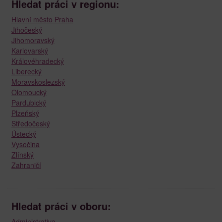
Hledat práci v regionu:
Hlavní město Praha
Jihočeský
Jihomoravský
Karlovarský
Královéhradecký
Liberecký
Moravskoslezský
Olomoucký
Pardubický
Plzeňský
Středočeský
Ústecký
Vysočina
Zlínský
Zahraničí
Hledat práci v oboru:
Administrativa