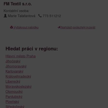
FM Textil s.r.o.
Kontaktní osoba:
Marie Talafantová
773 511212
Vytisknout nabídku
Nahlásit podezřelý inzerát
Hledat práci v regionu:
Hlavní město Praha
Jihočeský
Jihomoravský
Karlovarský
Královéhradecký
Liberecký
Moravskoslezský
Olomoucký
Pardubický
Plzeňský
Středočeský