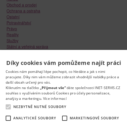
Obchod a prodej
Ochrana a ostraha
Ostatní
Potravinářství
Právo
Reality
Služby
Státní a veřejná správa
Stavebnictví
Strojírenství
Díky cookies vám pomůžeme najít práci
Technika a elektrotechnika
Tvůrčí práce a design
Cookies nám pomáhají lépe pochopit, co hledáte a jak s nimi
Výroba
pracujete. Díky nim vám můžeme zobrazit vhodnější nabídky práce a
Vzdělávání a školství
další obsah určený pro vás.
Zdravotnictví
Kliknutím na tlačítko
„Přijmout vše“
dáte společnosti INET-SERVIS.CZ
souhlas s využíváním souborů Cookies pro účely personalizace,
Zemědělství, lesnictví a vodní hospodářství
analýzy a marketingu.
Více informací
NEZBYTNĚ NUTNÉ SOUBORY
ANALYTICKÉ SOUBORY
MARKETINGOVÉ SOUBORY