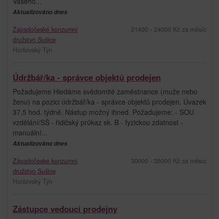
Vašeho...
Aktualizováno dnes
Západočeské konzumní
21400 - 24000 Kč za měsíc
družstvo Sušice
Horšovský Týn
Údržbář/ka - správce objektů prodejen
Požadujeme Hledáme svědomité zaměstnance (muže nebo
ženu) na pozici údržbář/ka - správce objektů prodejen. Úvazek
37,5 hod. týdně. Nástup možný ihned. Požadujeme: - SOU
vzdělání/SŠ - řidičský průkaz sk. B - fyzickou zdatnost -
manuální...
Aktualizováno dnes
Západočeské konzumní
30000 - 35000 Kč za měsíc
družstvo Sušice
Horšovský Týn
Zástupce vedoucí prodejny