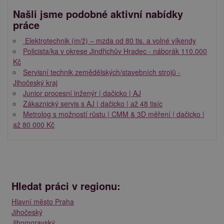
Našli jsme podobné aktivní nabídky
práce
️ Elektrotechnik (m/ž) – mzda od 80 tis. a volné víkendy
Policista/ka v okrese Jindřichův Hradec - náborák 110.000
Kč
Servisní technik zemědělských/stavebních strojů -
Jihočeský kraj
Junior procesní inženýr | dačicko | AJ
Zákaznický servis s AJ | dačicko | až 48 tisíc
Metrolog s možností růstu | CMM & 3D měření | dačicko |
až 80 000 Kč
Hledat práci v regionu:
Hlavní město Praha
Jihočeský
Jihomoravský