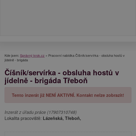
Kde jsem:
Správný krok.cz
»
Pracovní nabídka Číšník/servírka - obsluha hostů v
jídelně - brigáda
Číšník/servírka - obsluha hostů v
jídelně - brigáda Třeboň
Tento inzerát již NENÍ AKTIVNÍ. Kontakt nelze zobrazit!
Inzerát z úřadu práce (17907310748)
Lokalita pracoviště:
Lázeňská, Třeboň,