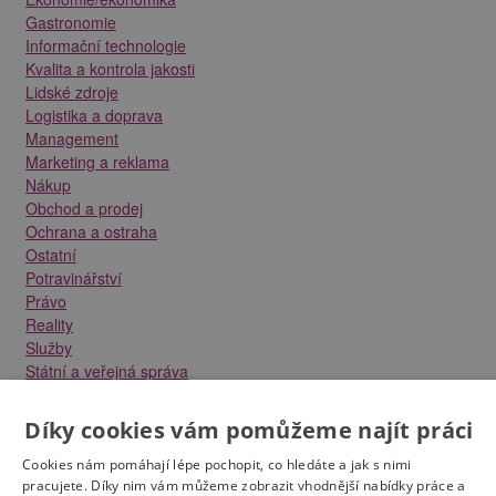
Gastronomie
Informační technologie
Kvalita a kontrola jakosti
Lidské zdroje
Logistika a doprava
Management
Marketing a reklama
Nákup
Obchod a prodej
Ochrana a ostraha
Ostatní
Potravinářství
Právo
Reality
Služby
Státní a veřejná správa
Stavebnictví
Strojírenství
Díky cookies vám pomůžeme najít práci
Technika a elektrotechnika
Tvůrčí práce a design
Cookies nám pomáhají lépe pochopit, co hledáte a jak s nimi
Výroba
pracujete. Díky nim vám můžeme zobrazit vhodnější nabídky práce a