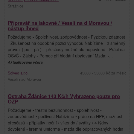
Strážnice
Přípravář na lakovně / Veselí na d Moravou /
nástup ihned
Požadujeme - Spolehlivost, zodpovědnost - Fyzickou zdatnost
- Zkušenost na obdobné pozici výhodou Nabízíme - 2 směnný
provoz ( po – pá ) + přesčasy možné ale nepovinné - Práci na
OSVČ - Zálohy - Pomoc při hledání ubytování Mzda: -...
Aktualizováno včera
Solveo s.r.o.
45000 - 55000 Kč za měsíc
Veselí nad Moravou
Ostraha Ždánice 143 Kč/h Vyhrazeno pouze pro
OZP
Požadujeme • trestní bezúhonnost • spolehlivost •
zodpovědnost • pečlivost Nabízíme • práce na HPP, možnost
přesčasů • příplatky noční / víkendy / svátky • 4 týdny
dovolené • firemní uniforma • mzda dle odpracovaných hodin