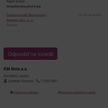
Náplň práce ...
Aktualizováno před 9 dny
Českomoravská Bezpečnostní
143 Kč za hodinu
Agentura spol. s r.o.
Ždánice
Odpověď na inzerát
KM Beta a.s.
Kontaktní osoba:
Ladislav Kmenta
775327897
Vytisknout nabídku
Nahlásit podezřelý inzerát