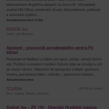
dokumentace Angličtina alespoň na úrovni B1 Uživatelská
znalost MS Office, především Excelu Samostatnost, pečlivost
a technické myšlení ...
Aktualizováno před 10 dny
EUROTEC, k.s.
Veselí nad Moravou
Asistent - pracovník poradenského centra Fit
zdraví
Požadujeme Nadšení a zájem pro sport, pohyb, zdravý životní
styl. Pozitivní a kreativní myšlení Ochotu dále se rozvíjet a učit
se novým věcem. Nabízíme Ve spolupráci s lékaři, sportovci,
trenéry, pomáháme lidem, rodinám, i sportovním klubům...
Aktualizováno dnes
FIT-LIFE24
250 Kč za hodinu
Brno, Vyškov, Břeclav, Hodonín
Svářeč /ka – ZK 135 - Uherské Hradiště /nástup