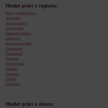
Hledat práci v regionu:
Hlavní město Praha
Jihočeský
Jihomoravský
Karlovarský
Královéhradecký
Liberecký
Moravskoslezský
Olomoucký
Pardubický
Plzeňský
Středočeský
Ústecký
Vysočina
Zlínský
Zahraničí
Hledat práci v oboru: