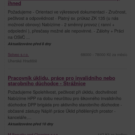
ihned
Požadujeme - Orientaci ve výkresové dokumentaci - Zručnost,
pečlivost a odpovědnost - Platný sv. průkaz ZK 135 (u nás
možnost obnovy) Nabízíme - 2 směnný provoz ( ranní +
odpolední ), přesčasy možné ale nepovinné. - Zálohy + Práci
na OSVČ ...
Aktualizováno před 8 dny
Solveo s.r.o.
68000 - 78000 Kč za měsíc
Uherské Hradiště
Pracovník úklidu, práce pro invalidního nebo
starobního důchodce - Strážnice
Požadujeme Spolehlivost, pečlivost při úklidu, dochvilnost
Nabízíme HPP na dobu neurčitou pro šikovného invalidního
důchodce DPP brigáda pro aktivního starobního důchodce -
občasné zástupy Náplň práce Úklid přidělených prostor -
kanceláře,...
Aktualizováno před 10 dny
M Security and Cleaning s.r.o.
147 Kč za hodinu