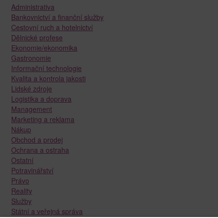
Administrativa
Bankovnictví a finanční služby
Cestovní ruch a hotelnictví
Dělnické profese
Ekonomie/ekonomika
Gastronomie
Informační technologie
Kvalita a kontrola jakosti
Lidské zdroje
Logistika a doprava
Management
Marketing a reklama
Nákup
Obchod a prodej
Ochrana a ostraha
Ostatní
Potravinářství
Právo
Reality
Služby
Státní a veřejná správa