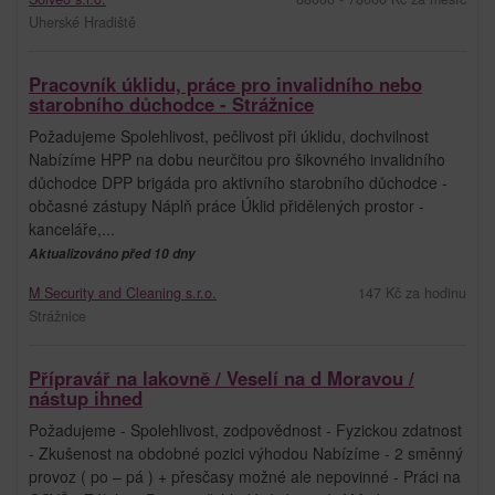
Uherské Hradiště
Pracovník úklidu, práce pro invalidního nebo
starobního důchodce - Strážnice
Požadujeme Spolehlivost, pečlivost při úklidu, dochvilnost
Nabízíme HPP na dobu neurčitou pro šikovného invalidního
důchodce DPP brigáda pro aktivního starobního důchodce -
občasné zástupy Náplň práce Úklid přidělených prostor -
kanceláře,...
Aktualizováno před 10 dny
M Security and Cleaning s.r.o.
147 Kč za hodinu
Strážnice
Přípravář na lakovně / Veselí na d Moravou /
nástup ihned
Požadujeme - Spolehlivost, zodpovědnost - Fyzickou zdatnost
- Zkušenost na obdobné pozici výhodou Nabízíme - 2 směnný
provoz ( po – pá ) + přesčasy možné ale nepovinné - Práci na