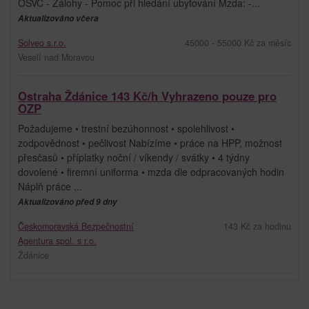
OSVČ - Zálohy - Pomoc při hledání ubytování Mzda: -...
Aktualizováno včera
Solveo s.r.o.
45000 - 55000 Kč za měsíc
Veselí nad Moravou
Ostraha Ždánice 143 Kč/h Vyhrazeno pouze pro
OZP
Požadujeme • trestní bezúhonnost • spolehlivost •
zodpovědnost • pečlivost Nabízíme • práce na HPP, možnost
přesčasů • příplatky noční / víkendy / svátky • 4 týdny
dovolené • firemní uniforma • mzda dle odpracovaných hodin
Náplň práce ...
Aktualizováno před 9 dny
Českomoravská Bezpečnostní
143 Kč za hodinu
Agentura spol. s r.o.
Ždánice