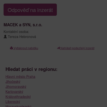
Odpověď na inzerát
MACEK a SYN, s.r.o.
Kontaktní osoba:
Tereza Hebronová
Vytisknout nabídku
Nahlásit podezřelý inzerát
Hledat práci v regionu:
Hlavní město Praha
Jihočeský
Jihomoravský
Karlovarský
Královéhradecký
Liberecký
Moravskoslezský