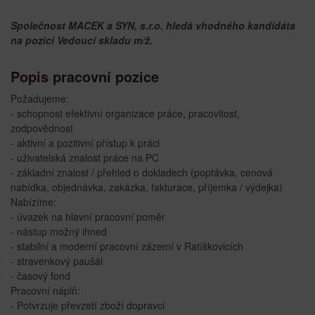
Společnost MACEK a SYN, s.r.o. hledá vhodného kandidáta
na pozici Vedoucí skladu m/ž.
Popis pracovní pozice
Požadujeme:
- schopnost efektivní organizace práce, pracovitost,
zodpovědnost
- aktivní a pozitivní přístup k práci
- uživatelská znalost práce na PC
- základní znalost / přehled o dokladech (poptávka, cenová
nabídka, objednávka, zakázka, fakturace, příjemka / výdejka)
Nabízíme:
- úvazek na hlavní pracovní poměr
- nástup možný ihned
- stabilní a moderní pracovní zázemí v Ratíškovicích
- stravenkový paušál
- časový fond
Pracovní náplň:
- Potvrzuje převzetí zboží dopravci