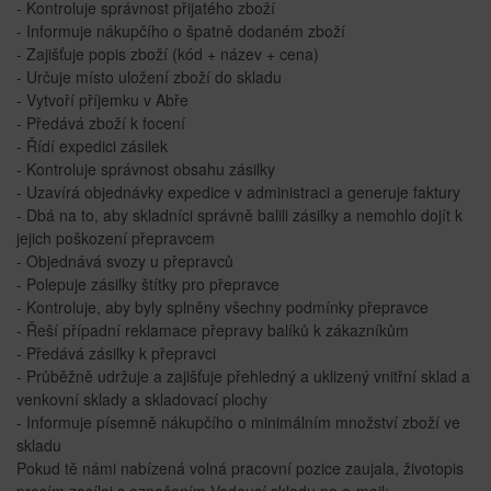
- Kontroluje správnost přijatého zboží
- Informuje nákupčího o špatně dodaném zboží
- Zajišťuje popis zboží (kód + název + cena)
- Určuje místo uložení zboží do skladu
- Vytvoří příjemku v Abře
- Předává zboží k focení
- Řídí expedici zásilek
- Kontroluje správnost obsahu zásilky
- Uzavírá objednávky expedice v administraci a generuje faktury
- Dbá na to, aby skladníci správně balili zásilky a nemohlo dojít k
jejich poškození přepravcem
- Objednává svozy u přepravců
- Polepuje zásilky štítky pro přepravce
- Kontroluje, aby byly splněny všechny podmínky přepravce
- Řeší případní reklamace přepravy balíků k zákazníkům
- Předává zásilky k přepravci
- Průběžně udržuje a zajišťuje přehledný a uklizený vnitřní sklad a
venkovní sklady a skladovací plochy
- Informuje písemně nákupčího o minimálním množství zboží ve
skladu
Pokud tě námi nabízená volná pracovní pozice zaujala, životopis
prosím zasílej s označením Vedoucí skladu na e-mail: