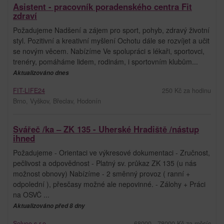
Asistent - pracovník poradenského centra Fit
zdraví
Požadujeme Nadšení a zájem pro sport, pohyb, zdravý životní
styl. Pozitivní a kreativní myšlení Ochotu dále se rozvíjet a učit
se novým věcem. Nabízíme Ve spolupráci s lékaři, sportovci,
trenéry, pomáháme lidem, rodinám, i sportovním klubům...
Aktualizováno dnes
FIT-LIFE24
250 Kč za hodinu
Brno, Vyškov, Břeclav, Hodonín
Svářeč /ka – ZK 135 - Uherské Hradiště /nástup
ihned
Požadujeme - Orientaci ve výkresové dokumentaci - Zručnost,
pečlivost a odpovědnost - Platný sv. průkaz ZK 135 (u nás
možnost obnovy) Nabízíme - 2 směnný provoz ( ranní +
odpolední ), přesčasy možné ale nepovinné. - Zálohy + Práci
na OSVČ ...
Aktualizováno před 8 dny
Solveo s.r.o.
68000 - 78000 Kč za měsíc