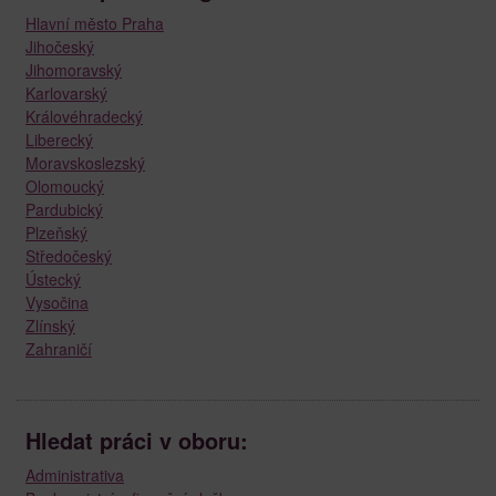
Hlavní město Praha
Jihočeský
Jihomoravský
Karlovarský
Královéhradecký
Liberecký
Moravskoslezský
Olomoucký
Pardubický
Plzeňský
Středočeský
Ústecký
Vysočina
Zlínský
Zahraničí
Hledat práci v oboru:
Administrativa