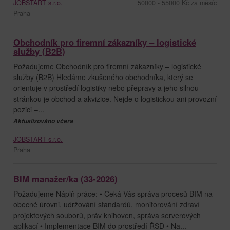
JOBSTART s.r.o.
50000 - 55000 Kč za měsíc
Praha
Obchodník pro firemní zákazníky – logistické
služby (B2B)
Požadujeme Obchodník pro firemní zákazníky – logistické
služby (B2B) Hledáme zkušeného obchodníka, který se
orientuje v prostředí logistiky nebo přepravy a jeho silnou
stránkou je obchod a akvizice. Nejde o logistickou ani provozní
pozici –...
Aktualizováno včera
JOBSTART s.r.o.
Praha
BIM manažer/ka (33-2026)
Požadujeme Náplň práce: • Čeká Vás správa procesů BIM na
obecné úrovni, udržování standardů, monitorování zdraví
projektových souborů, práv knihoven, správa serverových
aplikací • Implementace BIM do prostředí ŘSD • Na...