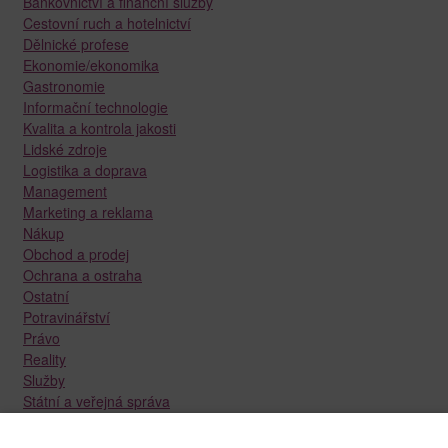
Bankovnictví a finanční služby
Cestovní ruch a hotelnictví
Dělnické profese
Ekonomie/ekonomika
Gastronomie
Informační technologie
Kvalita a kontrola jakosti
Lidské zdroje
Logistika a doprava
Management
Marketing a reklama
Nákup
Obchod a prodej
Ochrana a ostraha
Ostatní
Potravinářství
Právo
Reality
Služby
Státní a veřejná správa
Stavebnictví
Strojírenství