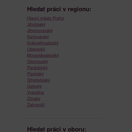
Hledat práci v regionu:
Hlavní město Praha
Jihočeský
Jihomoravský
Karlovarský
Královéhradecký
Liberecký
Moravskoslezský
Olomoucký
Pardubický
Plzeňský
Středočeský
Ústecký
Vysočina
Zlínský
Zahraničí
Hledat práci v oboru: