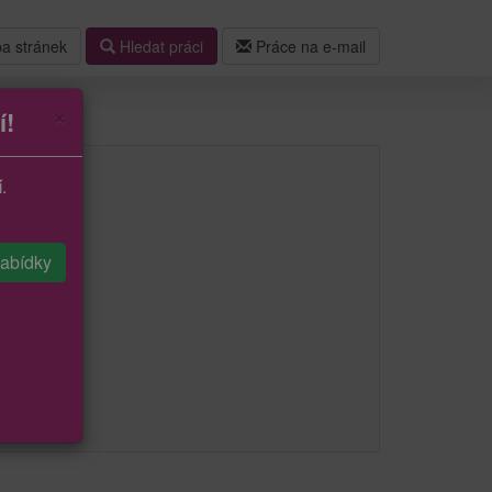
a stránek
Hledat práci
Práce na e-mail
×
í!
í
.