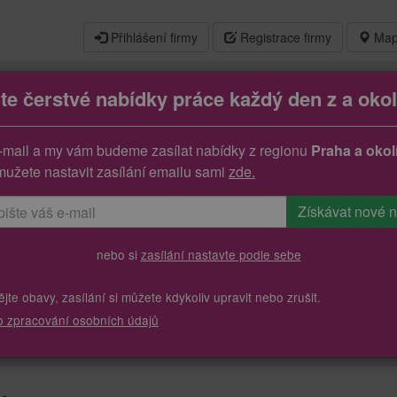
Přihlášení firmy
Registrace firmy
Map
jte čerstvé nabídky práce každý den z a okol
m/ž)
-mail a my vám budeme zasílat nabídky z regionu
Praha a okol
mužete nastavit zasílání emailu sami
zde.
nebo si
zasílání nastavte podle sebe
te obavy, zasílání si můžete kdykoliv upravit nebo zrušit.
o zpracování osobních údajů