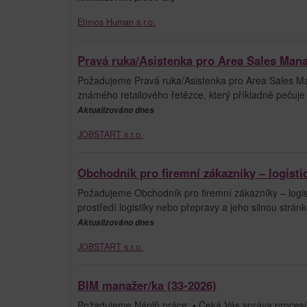
Etimos Human s.r.o.
Pravá ruka/Asistenka pro Area Sales Man
Požadujeme Pravá ruka/Asistenka pro Area Sales Ma
známého retailového řetězce, který příkladně pečuje
Aktualizováno dnes
JOBSTART s.r.o.
Obchodník pro firemní zákazníky – logisti
Požadujeme Obchodník pro firemní zákazníky – logis
prostředí logistiky nebo přepravy a jeho silnou stránk
Aktualizováno dnes
JOBSTART s.r.o.
BIM manažer/ka (33-2026)
Požadujeme Náplň práce: • Čeká Vás správa procesů