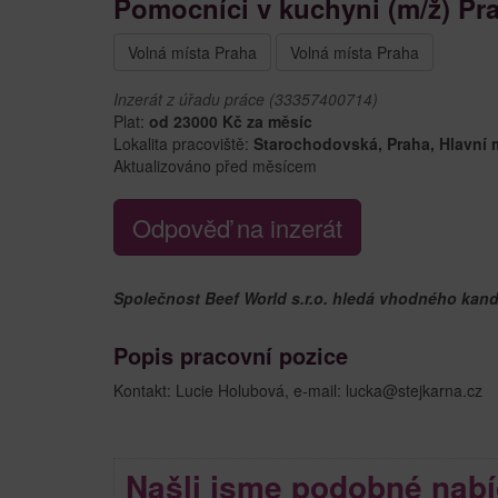
Pomocníci v kuchyni (m/ž) Pr
Volná místa Praha
Volná místa Praha
Inzerát z úřadu práce (33357400714)
Plat:
od 23000 Kč za měsíc
Lokalita pracoviště:
Starochodovská, Praha, Hlavní 
Aktualizováno před měsícem
Odpověď na inzerát
Společnost Beef World s.r.o. hledá vhodného kandi
Popis pracovní pozice
Kontakt: Lucie Holubová, e-mail: lucka@stejkarna.cz
Našli jsme podobné nabí