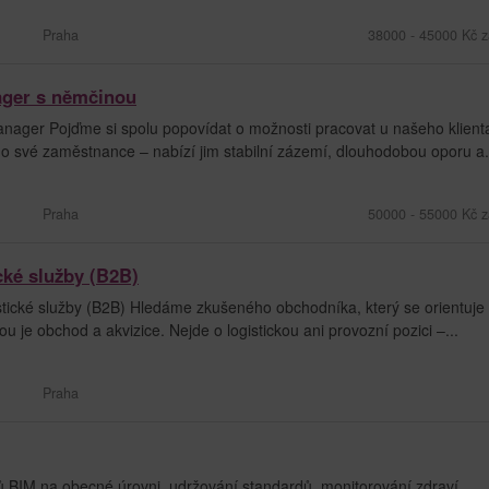
Praha
38000 - 45000 Kč z
ager s němčinou
nager Pojďme si spolu popovídat o možnosti pracovat u našeho klient
 o své zaměstnance – nabízí jim stabilní zázemí, dlouhodobou oporu a.
Praha
50000 - 55000 Kč z
cké služby (B2B)
tické služby (B2B) Hledáme zkušeného obchodníka, který se orientuje
ou je obchod a akvizice. Nejde o logistickou ani provozní pozici –...
Praha
 BIM na obecné úrovni, udržování standardů, monitorování zdraví