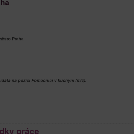
aha
město Praha
dáta na pozici Pomocníci v kuchyni (m/ž).
dky práce