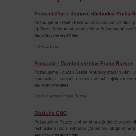
Pečovatel/ka v domově důchodců Praha-Š
Požadujeme Trestní bezúhonnost Základní znalost prá
trpělivost Schopnost práce v týmu Požadované vzdělá
Aktualizováno před 3 dny
INTROL s.r.o.
Provozář - Vazební věznice Praha Ruzyně
Požadujeme - občan České republiky starší 18 let - v
způsobilost - znalost a praxe v oblasti zajišťování veř
Aktualizováno dnes
Vazební věznice Praha Ruzyně
Obsluha CNC
Požadujeme Pozice je vhodná pro zkušené pracovníky i
technickém oboru výhodou (zámečník, strojník) nen
Aktualizováno před 9 dny