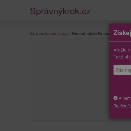
Správnýkrok.cz
Získe
Kde jsem:
Správný krok.cz
»
Pracovní nabídka Pomocníci v kuchyni (
Vložte e
Také si 
A neměj
Poučení 