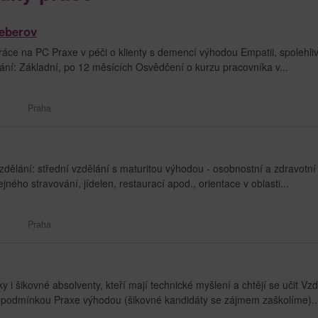
eberov
ce na PC Praxe v péči o klienty s demencí výhodou Empatii, spolehliv
ní: Základní, po 12 měsících Osvědčení o kurzu pracovníka v...
Praha
zdělání: střední vzdělání s maturitou výhodou - osobnostní a zdravotní
ejného stravování, jídelen, restaurací apod., orientace v oblasti...
Praha
 šikovné absolventy, kteří mají technické myšlení a chtějí se učit Vzd
í podmínkou Praxe výhodou (šikovné kandidáty se zájmem zaškolíme)..