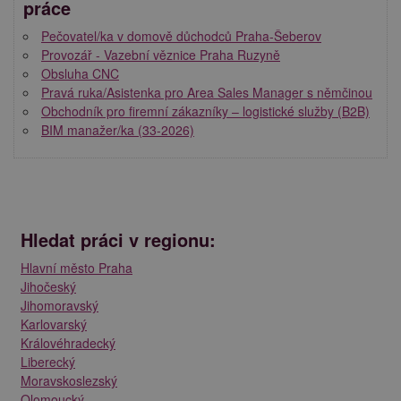
práce
Pečovatel/ka v domově důchodců Praha-Šeberov
Provozář - Vazební věznice Praha Ruzyně
Obsluha CNC
Pravá ruka/Asistenka pro Area Sales Manager s němčinou
Obchodník pro firemní zákazníky – logistické služby (B2B)
BIM manažer/ka (33-2026)
Hledat práci v regionu:
Hlavní město Praha
Jihočeský
Jihomoravský
Karlovarský
Královéhradecký
Liberecký
Moravskoslezský
Olomoucký