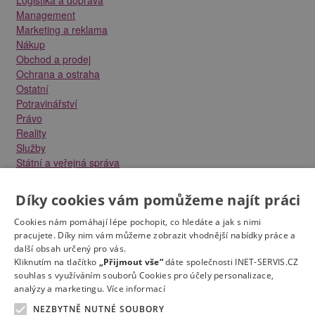
Management
Marketing a reklama
Nákup
Obchod a prodej
Ochrana a ostraha
Ostatní
Potravinářství
Právo
Reality
Služby
Státní a veřejná správa
Stavebnictví
Strojírenství
Díky cookies vám pomůžeme najít práci
Technika a elektrotechnika
Tvůrčí práce a design
Cookies nám pomáhají lépe pochopit, co hledáte a jak s nimi
Výroba
pracujete. Díky nim vám můžeme zobrazit vhodnější nabídky práce a
další obsah určený pro vás.
Vzdělávání a školství
Kliknutím na tlačítko
„Přijmout vše“
dáte společnosti INET-SERVIS.CZ
Zdravotnictví
souhlas s využíváním souborů Cookies pro účely personalizace,
Zemědělství, lesnictví a vodní hospodářství
analýzy a marketingu.
Více informací
NEZBYTNĚ NUTNÉ SOUBORY