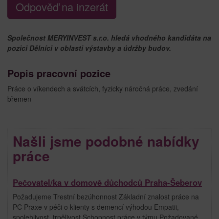
Odpověď na inzerát
Společnost MERYINVEST s.r.o. hledá vhodného kandidáta na
pozici Dělníci v oblasti výstavby a údržby budov.
Popis pracovní pozice
Práce o víkendech a svátcích, fyzicky náročná práce, zvedání
břemen
Našli jsme podobné nabídky
práce
Pečovatel/ka v domově důchodců Praha-Šeberov
Požadujeme Trestní bezúhonnost Základní znalost práce na
PC Praxe v péči o klienty s demencí výhodou Empatii,
spolehlivost, trpělivost Schopnost práce v týmu Požadované