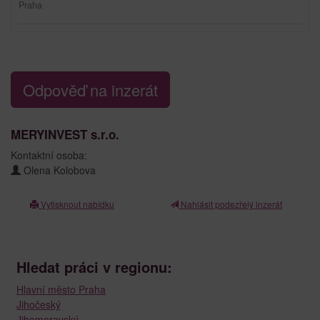
Praha
Odpověď na inzerát
MERYINVEST s.r.o.
Kontaktní osoba:
Olena Kolobova
Vytisknout nabídku
Nahlásit podezřelý inzerát
Hledat práci v regionu:
Hlavní město Praha
Jihočeský
Jihomoravský