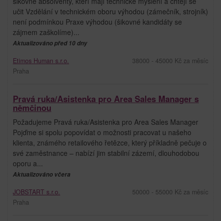
šikovné absolventy, kteří mají technické myšlení a chtějí se
učit Vzdělání v technickém oboru výhodou (zámečník, strojník)
není podmínkou Praxe výhodou (šikovné kandidáty se
zájmem zaškolíme)...
Aktualizováno před 10 dny
Etimos Human s.r.o.
38000 - 45000 Kč za měsíc
Praha
Pravá ruka/Asistenka pro Area Sales Manager s
němčinou
Požadujeme Pravá ruka/Asistenka pro Area Sales Manager
Pojďme si spolu popovídat o možnosti pracovat u našeho
klienta, známého retailového řetězce, který příkladně pečuje o
své zaměstnance – nabízí jim stabilní zázemí, dlouhodobou
oporu a...
Aktualizováno včera
JOBSTART s.r.o.
50000 - 55000 Kč za měsíc
Praha