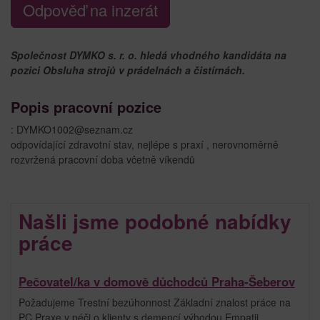
Odpověď na inzerát
Společnost DYMKO s. r. o. hledá vhodného kandidáta na
pozici Obsluha strojů v prádelnách a čistírnách.
Popis pracovní pozice
: DYMKO1002@seznam.cz
odpovídající zdravotní stav, nejlépe s praxí , nerovnoměrně
rozvržená pracovní doba včetně víkendů
Našli jsme podobné nabídky
práce
Pečovatel/ka v domově důchodců Praha-Šeberov
Požadujeme Trestní bezúhonnost Základní znalost práce na
PC Praxe v péči o klienty s demencí výhodou Empatii,