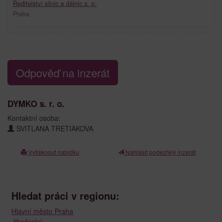
Ředitelství silnic a dálnic s. p.
Praha
Odpověď na inzerát
DYMKO s. r. o.
Kontaktní osoba:
SVITLANA TRETIAKOVA
Vytisknout nabídku
Nahlásit podezřelý inzerát
Hledat práci v regionu:
Hlavní město Praha
Jihočeský