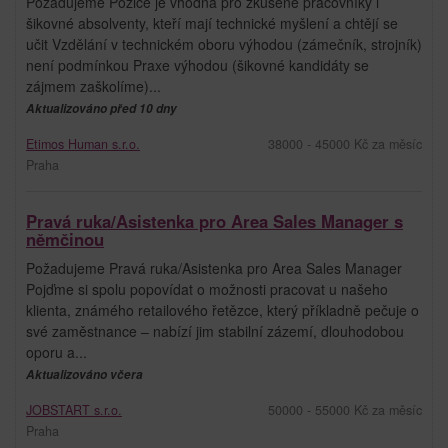
Požadujeme Pozice je vhodná pro zkušené pracovníky i
šikovné absolventy, kteří mají technické myšlení a chtějí se
učit Vzdělání v technickém oboru výhodou (zámečník, strojník)
není podmínkou Praxe výhodou (šikovné kandidáty se
zájmem zaškolíme)...
Aktualizováno před 10 dny
Etimos Human s.r.o.
38000 - 45000 Kč za měsíc
Praha
Pravá ruka/Asistenka pro Area Sales Manager s
němčinou
Požadujeme Pravá ruka/Asistenka pro Area Sales Manager
Pojďme si spolu popovídat o možnosti pracovat u našeho
klienta, známého retailového řetězce, který příkladně pečuje o
své zaměstnance – nabízí jim stabilní zázemí, dlouhodobou
oporu a...
Aktualizováno včera
JOBSTART s.r.o.
50000 - 55000 Kč za měsíc
Praha