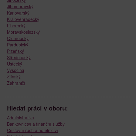
Jihomoravský
Karlovarský
Královéhradecký
Liberecký
Moravskoslezský
Olomoucký
Pardubický
Plzeňský
Středočeský
Ústecký
Vysočina
Zlínský
Zahraničí
Hledat práci v oboru:
Administrativa
Bankovnictví a finanční služby
Cestovní ruch a hotelnictví