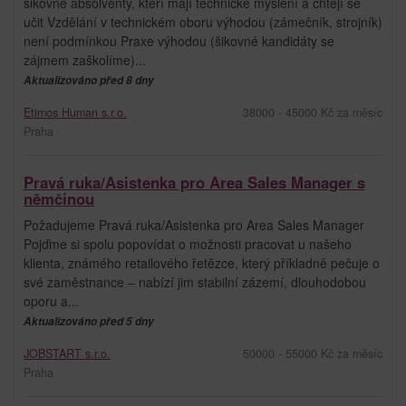
šikovné absolventy, kteří mají technické myšlení a chtějí se
učit Vzdělání v technickém oboru výhodou (zámečník, strojník)
není podmínkou Praxe výhodou (šikovné kandidáty se
zájmem zaškolíme)...
Aktualizováno před 8 dny
Etimos Human s.r.o.
38000 - 45000 Kč za měsíc
Praha
Pravá ruka/Asistenka pro Area Sales Manager s
němčinou
Požadujeme Pravá ruka/Asistenka pro Area Sales Manager
Pojďme si spolu popovídat o možnosti pracovat u našeho
klienta, známého retailového řetězce, který příkladně pečuje o
své zaměstnance – nabízí jim stabilní zázemí, dlouhodobou
oporu a...
Aktualizováno před 5 dny
JOBSTART s.r.o.
50000 - 55000 Kč za měsíc
Praha