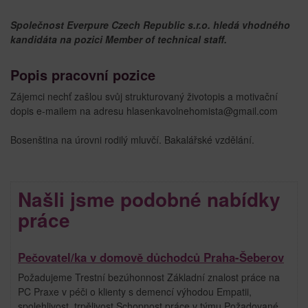
Společnost Everpure Czech Republic s.r.o. hledá vhodného
kandidáta na pozici Member of technical staff.
Popis pracovní pozice
Zájemci nechť zašlou svůj strukturovaný životopis a motivační
dopis e-mailem na adresu hlasenkavolnehomista@gmail.com
Bosenština na úrovni rodilý mluvčí. Bakalářské vzdělání.
Našli jsme podobné nabídky
práce
Pečovatel/ka v domově důchodců Praha-Šeberov
Požadujeme Trestní bezúhonnost Základní znalost práce na
PC Praxe v péči o klienty s demencí výhodou Empatii,
spolehlivost, trpělivost Schopnost práce v týmu Požadované