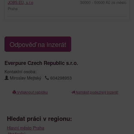
JOBS.EU, s.r.o
30000 - 50000 Kč za měsíc
Praha
Odpověď na inzerát
Everpure Czech Republic s.r.o.
Kontaktní osoba:
Miroslav Mejtský
604298953
Vytisknout nabídku
Nahlásit podezřelý inzerát
Hledat práci v regionu:
Hlavní město Praha
Jihočeský