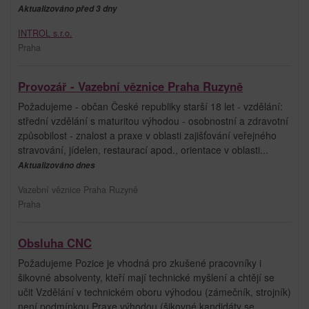
Aktualizováno před 3 dny
INTROL s.r.o.
Praha
Provozář - Vazební věznice Praha Ruzyně
Požadujeme - občan České republiky starší 18 let - vzdělání:
střední vzdělání s maturitou výhodou - osobnostní a zdravotní
způsobilost - znalost a praxe v oblasti zajišťování veřejného
stravování, jídelen, restaurací apod., orientace v oblasti...
Aktualizováno dnes
Vazební věznice Praha Ruzyně
Praha
Obsluha CNC
Požadujeme Pozice je vhodná pro zkušené pracovníky i
šikovné absolventy, kteří mají technické myšlení a chtějí se
učit Vzdělání v technickém oboru výhodou (zámečník, strojník)
není podmínkou Praxe výhodou (šikovné kandidáty se