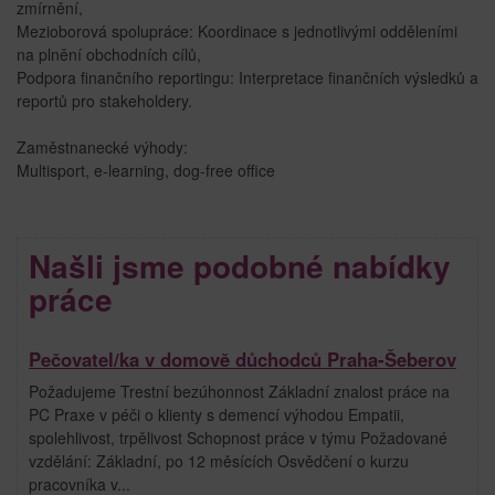
zmírnění,
Mezioborová spolupráce: Koordinace s jednotlivými odděleními
na plnění obchodních cílů,
Podpora finančního reportingu: Interpretace finančních výsledků a
reportů pro stakeholdery.
Zaměstnanecké výhody:
Multisport, e-learning, dog-free office
Našli jsme podobné nabídky
práce
Pečovatel/ka v domově důchodců Praha-Šeberov
Požadujeme Trestní bezúhonnost Základní znalost práce na
PC Praxe v péči o klienty s demencí výhodou Empatii,
spolehlivost, trpělivost Schopnost práce v týmu Požadované
vzdělání: Základní, po 12 měsících Osvědčení o kurzu
pracovníka v...