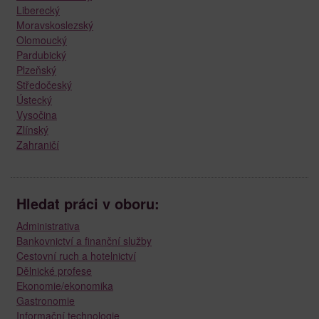
Liberecký
Moravskoslezský
Olomoucký
Pardubický
Plzeňský
Středočeský
Ústecký
Vysočina
Zlínský
Zahraničí
Hledat práci v oboru:
Administrativa
Bankovnictví a finanční služby
Cestovní ruch a hotelnictví
Dělnické profese
Ekonomie/ekonomika
Gastronomie
Informační technologie