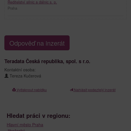
Ředitelství silnic a dálnic s. p.
Praha
Odpověď na inzerát
Teradata Česká republika, spol. s r.o.
Kontaktní osoba:
Tereza Kučerová
Vytisknout nabídku
Nahlásit podezřelý inzerát
Hledat práci v regionu:
Hlavní město Praha
Jihočeský