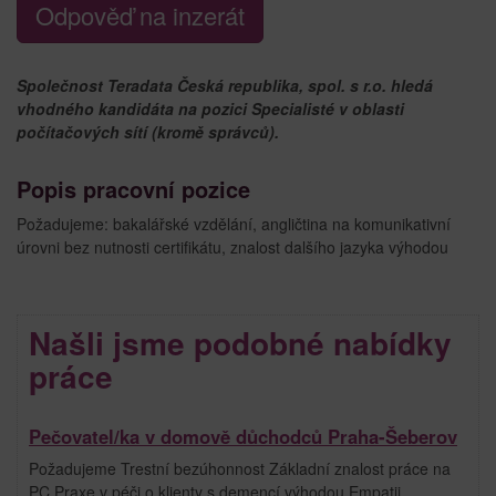
Odpověď na inzerát
Společnost Teradata Česká republika, spol. s r.o. hledá
vhodného kandidáta na pozici Specialisté v oblasti
počítačových sítí (kromě správců).
Popis pracovní pozice
Požadujeme: bakalářské vzdělání, angličtina na komunikativní
úrovni bez nutnosti certifikátu, znalost dalšího jazyka výhodou
Našli jsme podobné nabídky
práce
Pečovatel/ka v domově důchodců Praha-Šeberov
Požadujeme Trestní bezúhonnost Základní znalost práce na
PC Praxe v péči o klienty s demencí výhodou Empatii,