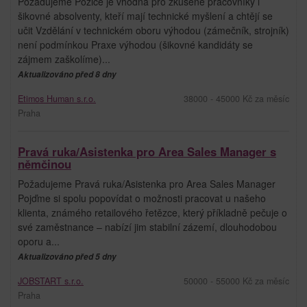
Požadujeme Pozice je vhodná pro zkušené pracovníky i
šikovné absolventy, kteří mají technické myšlení a chtějí se
učit Vzdělání v technickém oboru výhodou (zámečník, strojník)
není podmínkou Praxe výhodou (šikovné kandidáty se
zájmem zaškolíme)...
Aktualizováno před 8 dny
Etimos Human s.r.o.
38000 - 45000 Kč za měsíc
Praha
Pravá ruka/Asistenka pro Area Sales Manager s
němčinou
Požadujeme Pravá ruka/Asistenka pro Area Sales Manager
Pojďme si spolu popovídat o možnosti pracovat u našeho
klienta, známého retailového řetězce, který příkladně pečuje o
své zaměstnance – nabízí jim stabilní zázemí, dlouhodobou
oporu a...
Aktualizováno před 5 dny
JOBSTART s.r.o.
50000 - 55000 Kč za měsíc
Praha