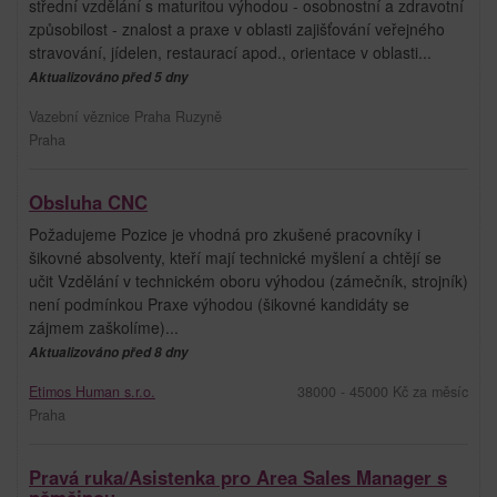
střední vzdělání s maturitou výhodou - osobnostní a zdravotní
způsobilost - znalost a praxe v oblasti zajišťování veřejného
stravování, jídelen, restaurací apod., orientace v oblasti...
Aktualizováno před 5 dny
Vazební věznice Praha Ruzyně
Praha
Obsluha CNC
Požadujeme Pozice je vhodná pro zkušené pracovníky i
šikovné absolventy, kteří mají technické myšlení a chtějí se
učit Vzdělání v technickém oboru výhodou (zámečník, strojník)
není podmínkou Praxe výhodou (šikovné kandidáty se
zájmem zaškolíme)...
Aktualizováno před 8 dny
Etimos Human s.r.o.
38000 - 45000 Kč za měsíc
Praha
Pravá ruka/Asistenka pro Area Sales Manager s
němčinou