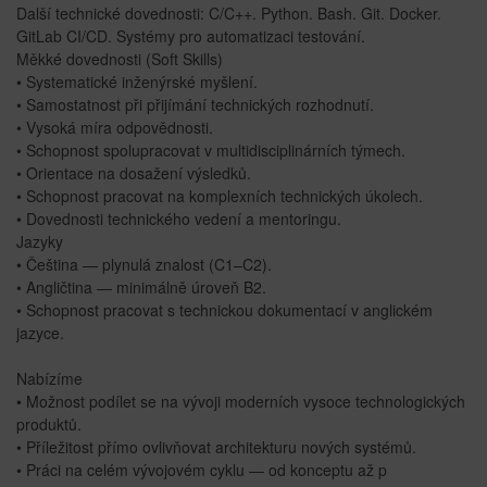
Další technické dovednosti: C/C++. Python. Bash. Git. Docker.
GitLab CI/CD. Systémy pro automatizaci testování.
Měkké dovednosti (Soft Skills)
• Systematické inženýrské myšlení.
• Samostatnost při přijímání technických rozhodnutí.
• Vysoká míra odpovědnosti.
• Schopnost spolupracovat v multidisciplinárních týmech.
• Orientace na dosažení výsledků.
• Schopnost pracovat na komplexních technických úkolech.
• Dovednosti technického vedení a mentoringu.
Jazyky
• Čeština — plynulá znalost (C1–C2).
• Angličtina — minimálně úroveň B2.
• Schopnost pracovat s technickou dokumentací v anglickém
jazyce.
Nabízíme
• Možnost podílet se na vývoji moderních vysoce technologických
produktů.
• Příležitost přímo ovlivňovat architekturu nových systémů.
• Práci na celém vývojovém cyklu — od konceptu až p