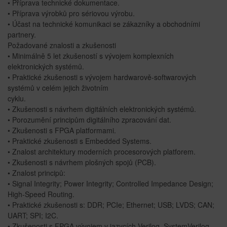
• Příprava technické dokumentace.
• Příprava výrobků pro sériovou výrobu.
• Účast na technické komunikaci se zákazníky a obchodními
partnery.
Požadované znalosti a zkušenosti
• Minimálně 5 let zkušeností s vývojem komplexních
elektronických systémů.
• Praktické zkušenosti s vývojem hardwarově-softwarových
systémů v celém jejich životním
cyklu.
• Zkušenosti s návrhem digitálních elektronických systémů.
• Porozumění principům digitálního zpracování dat.
• Zkušenosti s FPGA platformami.
• Praktické zkušenosti s Embedded Systems.
• Znalost architektury moderních procesorových platforem.
• Zkušenosti s návrhem plošných spojů (PCB).
• Znalost principů:
• Signal Integrity; Power Integrity; Controlled Impedance Design;
High-Speed Routing.
• Praktické zkušenosti s: DDR; PCIe; Ethernet; USB; LVDS; CAN;
UART; SPI; I2C.
• Zkušenosti s FPGA vývojem v jazycích Verilog, SystemVerilog