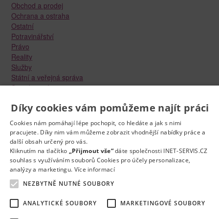
Obchod a prodej
Ochrana a ostraha
Ostatní
Potravinářství
Právo
Reality
Služby
Státní a veřejná správa
Stavebnictví
Strojírenství
Díky cookies vám pomůžeme najít práci
Technika a elektrotechnika
Tvůrčí práce a design
Cookies nám pomáhají lépe pochopit, co hledáte a jak s nimi
Výroba
pracujete. Díky nim vám můžeme zobrazit vhodnější nabídky práce a
Vzdělávání a školství
další obsah určený pro vás.
Zdravotnictví
Kliknutím na tlačítko
„Přijmout vše“
dáte společnosti INET-SERVIS.CZ
Zemědělství, lesnictví a vodní hospodářství
souhlas s využíváním souborů Cookies pro účely personalizace,
analýzy a marketingu.
Více informací
NEZBYTNĚ NUTNÉ SOUBORY
ANALYTICKÉ SOUBORY
MARKETINGOVÉ SOUBORY