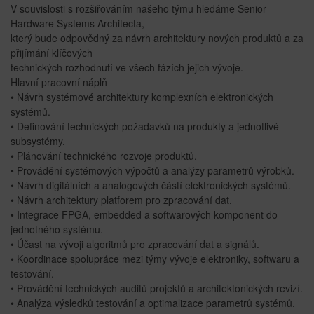
V souvislosti s rozšiřováním našeho týmu hledáme Senior
Hardware Systems Architecta,
který bude odpovědný za návrh architektury nových produktů a za
přijímání klíčových
technických rozhodnutí ve všech fázích jejich vývoje.
Hlavní pracovní náplň
• Návrh systémové architektury komplexních elektronických
systémů.
• Definování technických požadavků na produkty a jednotlivé
subsystémy.
• Plánování technického rozvoje produktů.
• Provádění systémových výpočtů a analýzy parametrů výrobků.
• Návrh digitálních a analogových částí elektronických systémů.
• Návrh architektury platforem pro zpracování dat.
• Integrace FPGA, embedded a softwarových komponent do
jednotného systému.
• Účast na vývoji algoritmů pro zpracování dat a signálů.
• Koordinace spolupráce mezi týmy vývoje elektroniky, softwaru a
testování.
• Provádění technických auditů projektů a architektonických revizí.
• Analýza výsledků testování a optimalizace parametrů systémů.