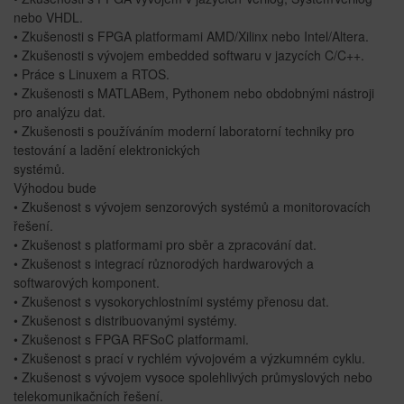
nebo VHDL.
• Zkušenosti s FPGA platformami AMD/Xilinx nebo Intel/Altera.
• Zkušenosti s vývojem embedded softwaru v jazycích C/C++.
• Práce s Linuxem a RTOS.
• Zkušenosti s MATLABem, Pythonem nebo obdobnými nástroji
pro analýzu dat.
• Zkušenosti s používáním moderní laboratorní techniky pro
testování a ladění elektronických
systémů.
Výhodou bude
• Zkušenost s vývojem senzorových systémů a monitorovacích
řešení.
• Zkušenost s platformami pro sběr a zpracování dat.
• Zkušenost s integrací různorodých hardwarových a
softwarových komponent.
• Zkušenost s vysokorychlostními systémy přenosu dat.
• Zkušenost s distribuovanými systémy.
• Zkušenost s FPGA RFSoC platformami.
• Zkušenost s prací v rychlém vývojovém a výzkumném cyklu.
• Zkušenost s vývojem vysoce spolehlivých průmyslových nebo
telekomunikačních řešení.