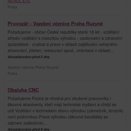
INTROL s.r.o.
Praha
Provozář - Vazební věznice Praha Ruzyně
Požadujeme - občan České republiky starší 18 let - vzdělání:
střední vzdělání s maturitou výhodou - osobnostní a zdravotní
způsobilost - znalost a praxe v oblasti zajišťování veřejného
stravování, jídelen, restaurací apod., orientace v oblasti...
Aktualizováno před 5 dny
Vazební věznice Praha Ruzyně
Praha
Obsluha CNC
Požadujeme Pozice je vhodná pro zkušené pracovníky i
šikovné absolventy, kteří mají technické myšlení a chtějí se
učit Vzdělání v technickém oboru výhodou (zámečník, strojník)
není podmínkou Praxe výhodou (šikovné kandidáty se
zájmem zaškolíme)...
Aktualizováno před 8 dny