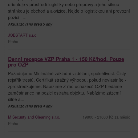
orientuje v prostředí logistiky nebo přepravy a jeho silnou
stránkou je obchod a akvizice. Nejde o logistickou ani provozní
pozici –...
Aktualizováno před 5 dny
JOBSTART s.r.o.
Praha
Denní recepce VZP Praha 1 - 150 Kč/hod. Pouze
pro OZP
Požadujeme Minimálně základní vzdělání, spolehlivost. Čistý
rejstřík trestů. Certifikát strážný výhodou, pokud nevlastníte -
zprostředkujeme. Nabízíme Z řad uchazečů OZP hledáme
zaměstnance na pozici ostraha objektu. Nabízíme zázemí
silné a...
Aktualizováno před 4 dny
M Security and Cleaning s.r.o.
19800 - 21000 Kč za měsíc
Praha