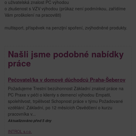
o uživatelská znalost PC výhodou
o zkušenost s VZV výhodou (průkaz není podmínkou, zařídíme
Vám proškolení na pracovišti)
multisport, příspěvek na penzijní spoření, zvýhodněné produkty.
Našli jsme podobné nabídky
práce
Pečovatel/ka v domově důchodců Praha-Šeberov
Požadujeme Trestní bezúhonnost Základní znalost práce na
PC Praxe v péči o klienty s demencí výhodou Empatii,
spolehlivost, trpělivost Schopnost práce v týmu Požadované
vzdělání: Základní, po 12 měsících Osvědčení o kurzu
pracovníka v...
Aktualizováno před 5 dny
INTROL s.r.o.