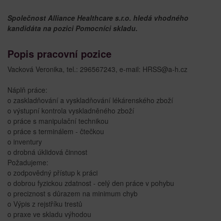
Společnost Alliance Healthcare s.r.o. hledá vhodného
kandidáta na pozici Pomocníci skladu.
Popis pracovní pozice
Vacková Veronika, tel.: 296567243, e-mail: HRSS@a-h.cz
Náplň práce:
o zaskladňování a vyskladňování lékárenského zboží
o výstupní kontrola vyskladněného zboží
o práce s manipulační technikou
o práce s terminálem - čtečkou
o inventury
o drobná úklidová činnost
Požadujeme:
o zodpovědný přístup k práci
o dobrou fyzickou zdatnost - celý den práce v pohybu
o preciznost s důrazem na minimum chyb
o Výpis z rejstříku trestů
o praxe ve skladu výhodou