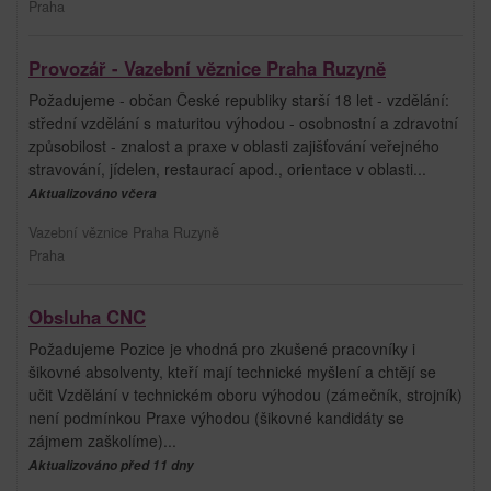
Praha
Provozář - Vazební věznice Praha Ruzyně
Požadujeme - občan České republiky starší 18 let - vzdělání:
střední vzdělání s maturitou výhodou - osobnostní a zdravotní
způsobilost - znalost a praxe v oblasti zajišťování veřejného
stravování, jídelen, restaurací apod., orientace v oblasti...
Aktualizováno včera
Vazební věznice Praha Ruzyně
Praha
Obsluha CNC
Požadujeme Pozice je vhodná pro zkušené pracovníky i
šikovné absolventy, kteří mají technické myšlení a chtějí se
učit Vzdělání v technickém oboru výhodou (zámečník, strojník)
není podmínkou Praxe výhodou (šikovné kandidáty se
zájmem zaškolíme)...
Aktualizováno před 11 dny