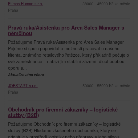
Etimos Human s.r.o.
38000 - 45000 Kč za měsíc
Praha
Pravá ruka/Asistenka pro Area Sales Manager s
němčinou
Požadujeme Pravá ruka/Asistenka pro Area Sales Manager
Pojďme si spolu popovídat o možnosti pracovat u našeho
klienta, známého retailového řetězce, který příkladně pečuje o
své zaměstnance – nabízí jim stabilní zázemí, dlouhodobou
oporu a...
Aktualizováno včera
JOBSTART s.r.o.
50000 - 55000 Kč za měsíc
Praha
Obchodník pro firemní zákazníky – logistické
služby (B2B)
Požadujeme Obchodník pro firemní zákazníky – logistické
služby (B2B) Hledáme zkušeného obchodníka, který se
orientuje v prostředí logistiky nebo přepravy a jeho silnou