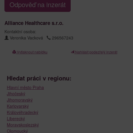
Odpověď na inzerát
Alliance Healthcare s.r.o.
Kontaktní osoba:
Veronika Vacková
296567243
Vytisknout nabídku
Nahlásit podezřelý inzerát
Hledat práci v regionu:
Hlavní město Praha
Jihočeský
Jihomoravský
Karlovarský
Královéhradecký
Liberecký
Moravskoslezský
Olomoucký