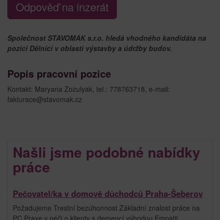
Odpověď na inzerát
Společnost STAVOMAK s.r.o. hledá vhodného kandidáta na
pozici Dělníci v oblasti výstavby a údržby budov.
Popis pracovní pozice
Kontakt: Maryana Zozulyak, tel.: 778763718, e-mail:
fakturace@stavomak.cz
Našli jsme podobné nabídky
práce
Pečovatel/ka v domově důchodců Praha-Šeberov
Požadujeme Trestní bezúhonnost Základní znalost práce na
PC Praxe v péči o klienty s demencí výhodou Empatii,