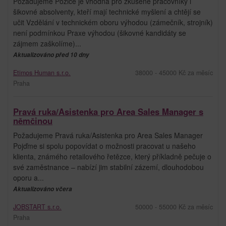
Požadujeme Pozice je vhodná pro zkušené pracovníky i
šikovné absolventy, kteří mají technické myšlení a chtějí se
učit Vzdělání v technickém oboru výhodou (zámečník, strojník)
není podmínkou Praxe výhodou (šikovné kandidáty se
zájmem zaškolíme)...
Aktualizováno před 10 dny
Etimos Human s.r.o.
38000 - 45000 Kč za měsíc
Praha
Pravá ruka/Asistenka pro Area Sales Manager s
němčinou
Požadujeme Pravá ruka/Asistenka pro Area Sales Manager
Pojďme si spolu popovídat o možnosti pracovat u našeho
klienta, známého retailového řetězce, který příkladně pečuje o
své zaměstnance – nabízí jim stabilní zázemí, dlouhodobou
oporu a...
Aktualizováno včera
JOBSTART s.r.o.
50000 - 55000 Kč za měsíc
Praha