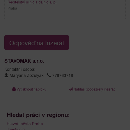
Ředitelství silnic a dálnic s. p.
Praha
Odpověď na inzerát
STAVOMAK s.r.o.
Kontaktní osoba:
Maryana Zozulyak
778763718
Vytisknout nabídku
Nahlásit podezřelý inzerát
Hledat práci v regionu:
Hlavní město Praha
Jihočeský