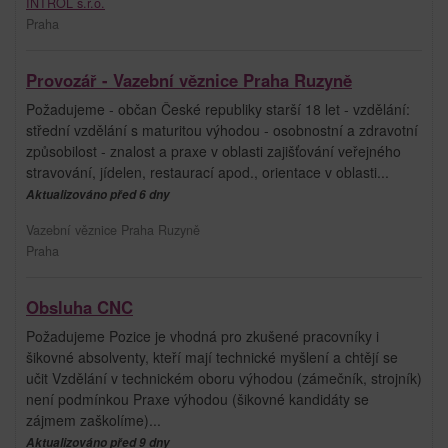
INTROL s.r.o.
Praha
Provozář - Vazební věznice Praha Ruzyně
Požadujeme - občan České republiky starší 18 let - vzdělání:
střední vzdělání s maturitou výhodou - osobnostní a zdravotní
způsobilost - znalost a praxe v oblasti zajišťování veřejného
stravování, jídelen, restaurací apod., orientace v oblasti...
Aktualizováno před 6 dny
Vazební věznice Praha Ruzyně
Praha
Obsluha CNC
Požadujeme Pozice je vhodná pro zkušené pracovníky i
šikovné absolventy, kteří mají technické myšlení a chtějí se
učit Vzdělání v technickém oboru výhodou (zámečník, strojník)
není podmínkou Praxe výhodou (šikovné kandidáty se
zájmem zaškolíme)...
Aktualizováno před 9 dny