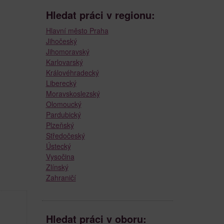
Hledat práci v regionu:
Hlavní město Praha
Jihočeský
Jihomoravský
Karlovarský
Královéhradecký
Liberecký
Moravskoslezský
Olomoucký
Pardubický
Plzeňský
Středočeský
Ústecký
Vysočina
Zlínský
Zahraničí
Hledat práci v oboru: