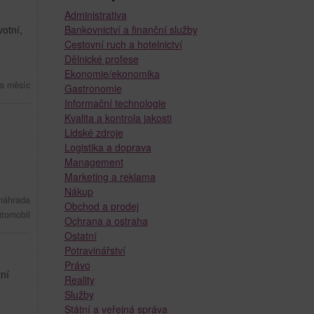
Administrativa
otní,
Bankovnictví a finanční služby
Cestovní ruch a hotelnictví
Dělnické profese
Ekonomie/ekonomika
a měsíc
Gastronomie
Informační technologie
Kvalita a kontrola jakosti
Lidské zdroje
Logistika a doprava
Management
Marketing a reklama
Nákup
 náhrada
Obchod a prodej
utomobil
Ochrana a ostraha
Ostatní
Potravinářství
Právo
tní
Reality
Služby
Státní a veřejná správa