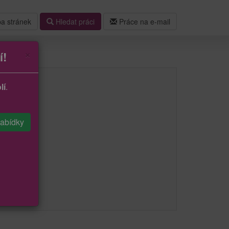
a stránek
Hledat práci
Práce na e-mail
×
í!
lí
.