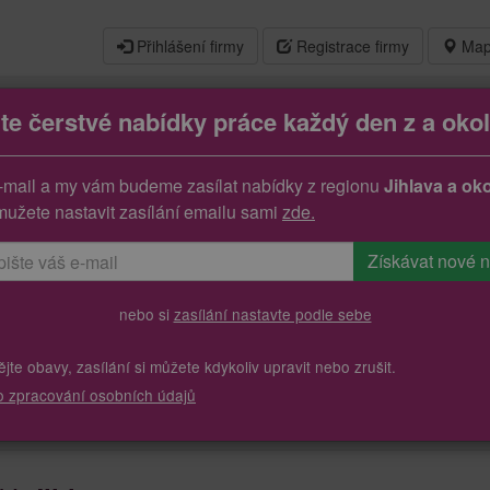
Přihlášení firmy
Registrace firmy
Map
jte čerstvé nabídky práce každý den z a okol
ní ( m/ž )
-mail a my vám budeme zasílat nabídky z regionu
Jihlava a oko
mužete nastavit zasílání emailu sami
zde.
nebo si
zasílání nastavte podle sebe
te obavy, zasílání si můžete kdykoliv upravit nebo zrušit.
o zpracování osobních údajů