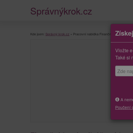
Správnýkrok.cz
Získe
Kde jsem:
Správný krok.cz
»
Pracovní nabídka Finanční (mzdová) účet
Vložte e
Také si 
A neměj
Poučení 