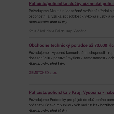
Policista/policistka služby cizinecké poli
Požadujeme Minimální dosažené vzdělání střední s m
osobnostní a fyzická způsobilost k výkonu služby a 
Aktualizováno před 10 dny
Krajské ředitelství Policie kraje Vysočina
Obchodně technický poradce až 70.000 Kč
Požadujeme - výborné komunikační schopnosti - repr
dosažení cílů - pozitivní myšlení - samostatnost - oc
Aktualizováno před 3 dny
GEMSTONED s.r.o.
Policista/policistka v Kraji Vysočina - ná
Požadujeme Podmínky pro přijetí do služebního poměr
občanství České republiky - věk nad 18 let - bezúhon
Aktualizováno před 10 dny