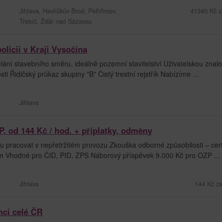
Jihlava, Havlíčkův Brod, Pelhřimov,
41340 Kč z
Třebíč, Žďár nad Sázavou
policii v Kraji Vysočina
ní stavebního směru, ideálně pozemní stavitelství Uživatelskou znal
i Řidičský průkaz skupiny "B" Čistý trestní rejstřík Nabízíme ...
Jihlava
, od 144 Kč / hod. + příplatky, odměny
pracovat v nepřetržitém provozu Zkouška odborné způsobilosti – certi
em Vhodné pro ČID, PID, ZPS Náborový příspěvek 9.000 Kč pro OZP ...
Jihlava
144 Kč za
mci celé ČR