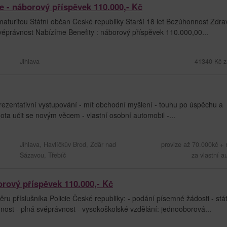
cie - náborový příspěvek 110.000,- Kč
aturitou Státní občan České republiky Starší 18 let Bezúhonnost Zdrav
svéprávnost Nabízíme Benefity : náborový příspěvek 110.000,00...
Jihlava
41340 Kč z
ezentativní vystupování - mít obchodní myšlení - touhu po úspěchu a
hota učit se novým věcem - vlastní osobní automobil -...
Jihlava, Havlíčkův Brod, Žďár nad
provize až 70.000kč +
Sázavou, Třebíč
za vlastní a
borový příspěvek 110.000,- Kč
u příslušníka Policie České republiky: - podání písemné žádosti - stá
nost - plná svéprávnost - vysokoškolské vzdělání: jednooborová...