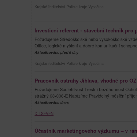
Krajské ředitelství Policie kraje Vysočina
Investiční referent - stavební technik pro 
Požadujeme Středoškolské nebo vysokoškolské vzdělá
Office, logické myšlení a dobré komunikační schopnost
Aktualizováno před 6 dny
Krajské ředitelství Policie kraje Vysočina
Pracovník ostrahy Jihlava, vhodné pro OZP
Požadujeme Spolehlivost Trestní bezúhonnost Ochotu 
strážný 68-008-E Nabízíme Pravidelný měsíční příj
Aktualizováno dnes
D.I.SEVEN
Účastník marketingového výzkumu – v rá