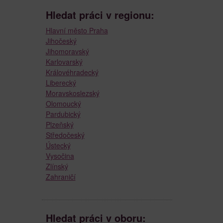
Hledat práci v regionu:
Hlavní město Praha
Jihočeský
Jihomoravský
Karlovarský
Královéhradecký
Liberecký
Moravskoslezský
Olomoucký
Pardubický
Plzeňský
Středočeský
Ústecký
Vysočina
Zlínský
Zahraničí
Hledat práci v oboru: