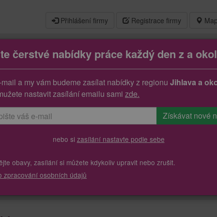
Přihlášení firmy
Registrace firmy
Map
jte čerstvé nabídky práce každý den z a okol
 m/ž )
-mail a my vám budeme zasílat nabídky z regionu
Jihlava a oko
mužete nastavit zasílání emailu sami
zde.
nebo si
zasílání nastavte podle sebe
te obavy, zasílání si můžete kdykoliv upravit nebo zrušit.
o zpracování osobních údajů