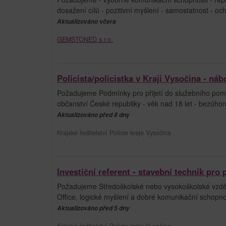
dosažení cílů - pozitivní myšlení - samostatnost - oc
Aktualizováno včera
GEMSTONED s.r.o.
Policista/policistka v Kraji Vysočina - ná
Požadujeme Podmínky pro přijetí do služebního poměr
občanství České republiky - věk nad 18 let - bezúhon
Aktualizováno před 8 dny
Krajské ředitelství Policie kraje Vysočina
Investiční referent - stavební technik pro 
Požadujeme Středoškolské nebo vysokoškolské vzdělá
Office, logické myšlení a dobré komunikační schopnost
Aktualizováno před 5 dny
Krajské ředitelství Policie kraje Vysočina