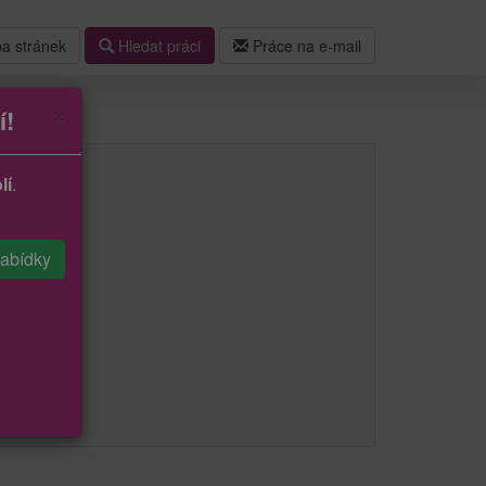
a stránek
Hledat práci
Práce na e-mail
×
í!
lí
.