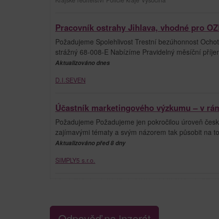
Pracovník ostrahy Jihlava, vhodné pro OZP
Požadujeme Spolehlivost Trestní bezúhonnost Ochotu 
strážný 68-008-E Nabízíme Pravidelný měsíční příj
Aktualizováno dnes
D.I.SEVEN
Účastník marketingového výzkumu – v rá
Požadujeme Požadujeme jen pokročilou úroveň česk
zajímavými tématy a svým názorem tak působit na to, 
Aktualizováno před 8 dny
SIMPLY5 s.r.o.
Odpověď na inzerát