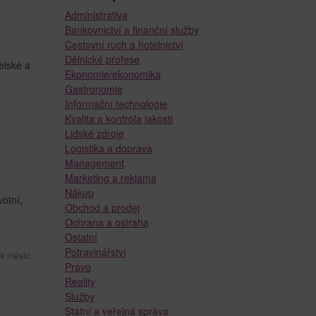
Administrativa
Bankovnictví a finanční služby
Cestovní ruch a hotelnictví
Dělnické profese
elské a
Ekonomie/ekonomika
Gastronomie
Informační technologie
Kvalita a kontrola jakosti
Lidské zdroje
Logistika a doprava
Management
Marketing a reklama
Nákup
otní,
Obchod a prodej
Ochrana a ostraha
Ostatní
Potravinářství
a měsíc
Právo
Reality
Služby
Státní a veřejná správa