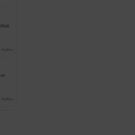
fikát
 hodinu
 se
a hodinu