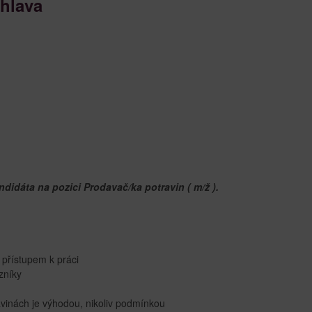
ihlava
idáta na pozici Prodavač/ka potravin ( m/ž ).
přístupem k práci
zníky
vinách je výhodou, nikoliv podmínkou