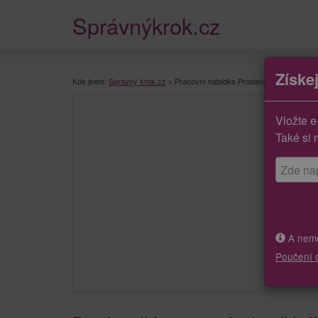
Správnýkrok.cz
Získe
Kde jsem:
Správný krok.cz
»
Pracovní nabídka Prodavač/ka potravin (
Vložte e
Také si 
A neměj
Poučení 