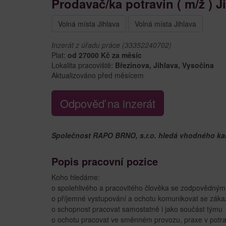
Prodavač/ka potravin ( m/ž ) J
Volná místa Jihlava
Volná místa Jihlava
Inzerát z úřadu práce (33352240702)
Plat:
od 27000 Kč za měsíc
Lokalita pracoviště:
Březinova, Jihlava, Vysočina
Aktualizováno před měsícem
Odpověď na inzerát
Společnost RAPO BRNO, s.r.o. hledá vhodného kand
Popis pracovní pozice
Koho hledáme:
o spolehlivého a pracovitého člověka se zodpovědným 
o příjemné vystupování a ochotu komunikovat se záka
o schopnost pracovat samostatně i jako součást týmu
o ochotu pracovat ve směnném provozu, praxe v potra