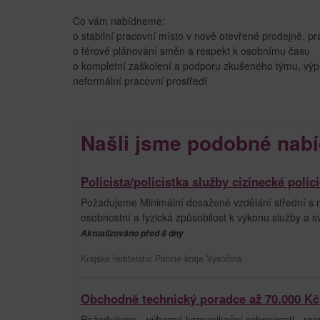
Co vám nabídneme:
o stabilní pracovní místo v nově otevřené prodejně, p
o férové plánování směn a respekt k osobnímu času
o kompletní zaškolení a podporu zkušeného týmu, výpl
neformální pracovní prostředí
Našli jsme podobné nabí
Policista/policistka služby cizinecké poli
Požadujeme Minimální dosažené vzdělání střední s m
osobnostní a fyzická způsobilost k výkonu služby a 
Aktualizováno před 8 dny
Krajské ředitelství Policie kraje Vysočina
Obchodně technický poradce až 70.000 Kč
Požadujeme - výborné komunikační schopnosti - repr