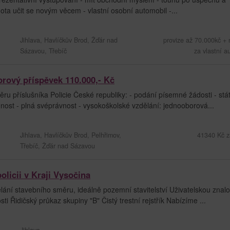
hota učit se novým věcem - vlastní osobní automobil -...
Jihlava, Havlíčkův Brod, Žďár nad
provize až 70.000kč +
Sázavou, Třebíč
za vlastní a
borový příspěvek 110.000,- Kč
u příslušníka Policie České republiky: - podání písemné žádosti - stá
nost - plná svéprávnost - vysokoškolské vzdělání: jednooborová...
Jihlava, Havlíčkův Brod, Pelhřimov,
41340 Kč z
Třebíč, Žďár nad Sázavou
policii v Kraji Vysočina
ní stavebního směru, ideálně pozemní stavitelství Uživatelskou znal
i Řidičský průkaz skupiny "B" Čistý trestní rejstřík Nabízíme ...
Jihlava