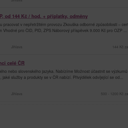
, od 144 Kč / hod. + příplatky, odměny
pracovat v nepřetržitém provozu Zkouška odborné způsobilosti – certi
em Vhodné pro ČID, PID, ZPS Náborový příspěvek 9.000 Kč pro OZP ...
Jihlava
144 Kč za
mci celé ČR
ého nebo slovenského jazyka. Nabízíme Možnost účastnit se výzkumů
jaké služby a produkty se v ČR nabízí. Přivýdělek odvíjející se od...
Jihlava
500 - 1200 Kč z