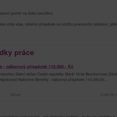
racovní poměr na dobu neurčitou
atu vždy včas, měsíční příspěvek na údržbu pracovního oblečení, přát
dky práce
cie - náborový příspěvek 110.000,- Kč
aturitou Státní občan České republiky Starší 18 let Bezúhonnost Zdrav
svéprávnost Nabízíme Benefity : náborový příspěvek 110.000,00...
Jihlava
41340 Kč z
ezentativní vystupování - mít obchodní myšlení - touhu po úspěchu a