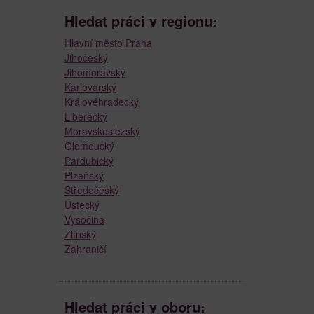
Hledat práci v regionu:
Hlavní město Praha
Jihočeský
Jihomoravský
Karlovarský
Královéhradecký
Liberecký
Moravskoslezský
Olomoucký
Pardubický
Plzeňský
Středočeský
Ústecký
Vysočina
Zlínský
Zahraničí
Hledat práci v oboru: