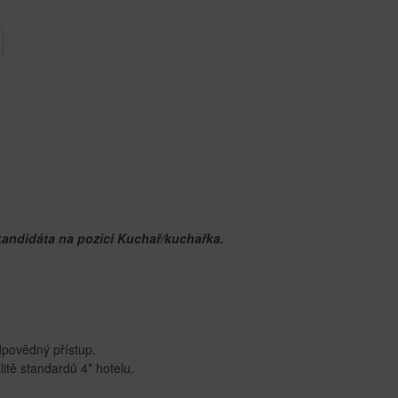
andidáta na pozici Kuchař/kuchařka.
dpovědný přístup.
litě standardů 4* hotelu.