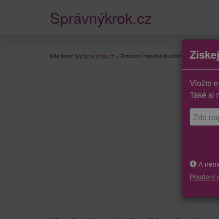
Správnýkrok.cz
Získe
Kde jsem:
Správný krok.cz
»
Pracovní nabídka Kuchař/kuchařka
Vložte e
Také si 
A neměj
Poučení 