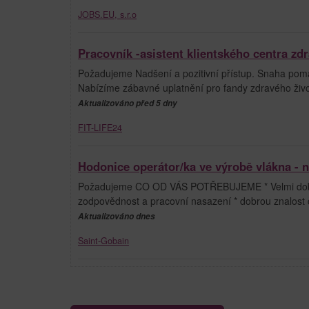
JOBS.EU, s.r.o
Pracovník -asistent klientského centra zdr
Požadujeme Nadšení a pozitivní přístup. Snaha pomá
Nabízíme zábavné uplatnění pro fandy zdravého živo
Aktualizováno před 5 dny
FIT-LIFE24
Hodonice operátor/ka ve výrobě vlákna - n
Požadujeme CO OD VÁS POTŘEBUJEME * Velmi dobrý zd
zodpovědnost a pracovní nasazení * dobrou znalost č
Aktualizováno dnes
Saint-Gobain