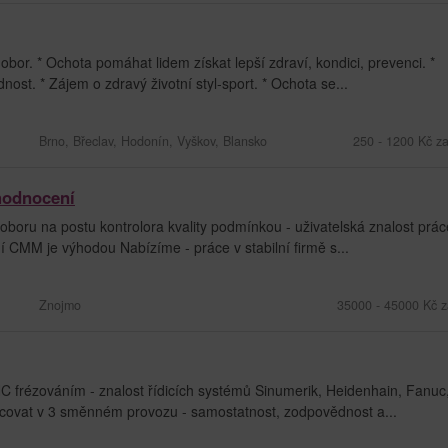
bor. * Ochota pomáhat lidem získat lepší zdraví, kondici, prevenci. *
dnost. * Zájem o zdravý životní styl-sport. * Ochota se...
Brno, Břeclav, Hodonín, Vyškov, Blansko
250 - 1200 Kč z
ohodnocení
boru na postu kontrolora kvality podmínkou - uživatelská znalost prá
 CMM je výhodou Nabízíme - práce v stabilní firmě s...
Znojmo
35000 - 45000 Kč z
C frézováním - znalost řídicích systémů Sinumerik, Heidenhain, Fanuc,
acovat v 3 směnném provozu - samostatnost, zodpovědnost a...