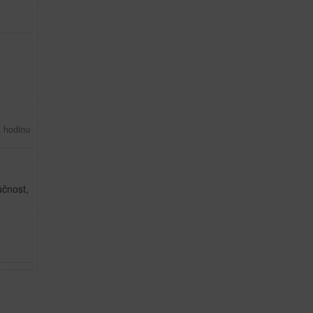
.
 hodinu
učnost,