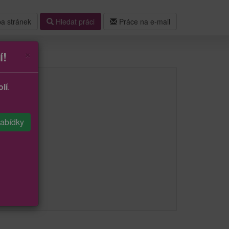
a stránek
Hledat práci
Práce na e-mail
×
í!
lí
.