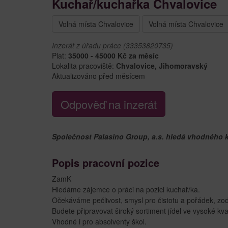
Kuchař/kuchařka Chvalovice
Volná místa Chvalovice
Volná místa Chvalovice
Inzerát z úřadu práce (33353820735)
Plat:
35000 - 45000 Kč za měsíc
Lokalita pracoviště:
Chvalovice, Jihomoravský
Aktualizováno před měsícem
Odpověď na inzerát
Společnost Palasino Group, a.s. hledá vhodného k
Popis pracovní pozice
ZamK
Hledáme zájemce o práci na pozici kuchař/ka.
Očekáváme pečlivost, smysl pro čistotu a pořádek, zo
Budete připravovat široký sortiment jídel ve vysoké kva
Vhodné i pro absolventy škol.