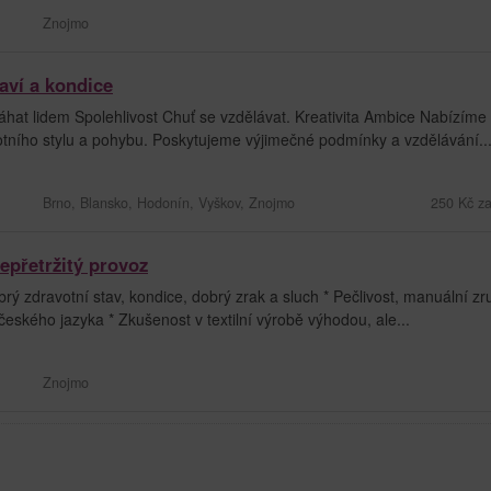
Znojmo
aví a kondice
hat lidem Spolehlivost Chuť se vzdělávat. Kreativita Ambice Nabízíme
tního stylu a pohybu. Poskytujeme výjimečné podmínky a vzdělávání..
Brno, Blansko, Hodonín, Vyškov, Znojmo
250 Kč za
epřetržitý provoz
ravotní stav, kondice, dobrý zrak a sluch * Pečlivost, manuální zr
eského jazyka * Zkušenost v textilní výrobě výhodou, ale...
Znojmo