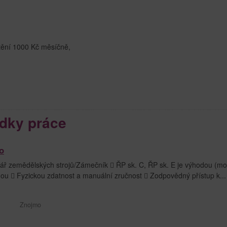
štění 1000 Kč měsíčně,
dky práce
o
 zemědělských strojů/Zámečník  ŘP sk. C, ŘP sk. E je výhodou (mo
odou  Fyzickou zdatnost a manuální zručnost  Zodpovědný přístup k...
Znojmo