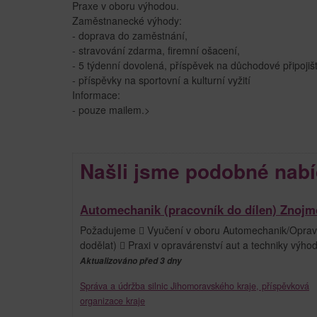
Praxe v oboru výhodou.
Zaměstnanecké výhody:
- doprava do zaměstnání,
- stravování zdarma, firemní ošacení,
- 5 týdenní dovolená, příspěvek na důchodové připoji
- příspěvky na sportovní a kulturní vyžití
Informace:
- pouze mailem.>
Našli jsme podobné nabí
Automechanik (pracovník do dílen) Znojm
Požadujeme  Vyučení v oboru Automechanik/Opravář
dodělat)  Praxi v opravárenství aut a techniky výh
Aktualizováno před 3 dny
Správa a údržba silnic Jihomoravského kraje, příspěvková
organizace kraje