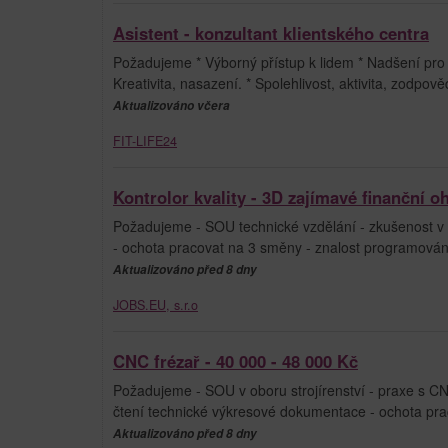
Asistent - konzultant klientského centra
Požadujeme * Výborný přístup k lidem * Nadšení pro o
Kreativita, nasazení. * Spolehlivost, aktivita, zodpově
Aktualizováno včera
FIT-LIFE24
Kontrolor kvality - 3D zajímavé finanční 
Požadujeme - SOU technické vzdělání - zkušenost v o
- ochota pracovat na 3 směny - znalost programování
Aktualizováno před 8 dny
JOBS.EU, s.r.o
CNC frézař - 40 000 - 48 000 Kč
Požadujeme - SOU v oboru strojírenství - praxe s CN
čtení technické výkresové dokumentace - ochota pr
Aktualizováno před 8 dny